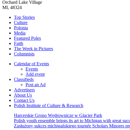
Orchard Lake Village
MI, 48324
Top Stories
Culture
Polonia
Media
Featured Poles
Faith
The Week in Pictures
Columnists
Calendar of Events
Events
Add event
Classifieds
Post an Ad
Advertisers
About Us
Contact Us
Polish Institute of Culture & Research
Harcerskie Grono Wędrownicze w Glacier Park
Polish youth ensemble brings its art to Michigan with great suc
Zasłużony sukces michigańskiego tournée Scholars Minores p