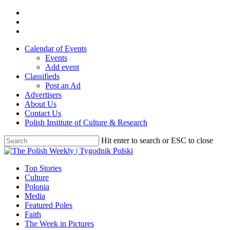
Skip
twitter
to
facebook
main
youtube
content
Calendar of Events
Events
Add event
Classifieds
Post an Ad
Advertisers
About Us
Contact Us
Polish Institute of Culture & Research
Hit enter to search or ESC to close
Close
Search
search
Menu
Top Stories
Culture
Polonia
Media
Featured Poles
Faith
The Week in Pictures