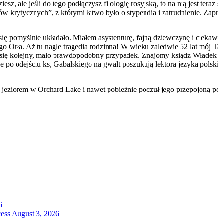
ale jeśli do tego podłączysz filologię rosyjską, to na nią jest teraz
w krytycznych”, z którymi łatwo było o stypendia i zatrudnienie. Zap
ię pomyślnie układało. Miałem asystenturę, fajną dziewczynę i ciekawy
 Orła. Aż tu nagle tragedia rodzinna! W wieku zaledwie 52 lat mój T
ył się kolejny, mało prawdopodobny przypadek. Znajomy ksiądz Włade
e po odejściu ks, Gabalskiego na gwałt poszukują lektora języka pol
jeziorem w Orchard Lake i nawet pobieżnie poczuł jego przepojoną p
6
cess
August 3, 2026