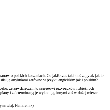
ów o polskich korzeniach. Co jakiś czas taki ktoś zapytał, jak to
ilał ją artykułami zarówno w języku angielskim jak i polskim?
niosku, że zawdzięczam to szeregowi przypadków i zbieżnych
 plany i z determinacją je wykonują, innymi zaś w dużej mierze
wymawiaj: Hamtremik).