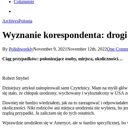
Columnists
search
Archives
Polonia
Wyznanie korespondenta: drogi 
By
Polishweekly
November 9, 2021
November 12th, 2022
One Comm
Ciąg przypadków: polonizujące osoby, miejsca, okoliczności…
Robert Strybel
Dzisiejszy artykuł zainspirowali sami Czytelnicy. Mam na myśli głów
się stało, że chłopak urodzony, wychowany i wykształcony w USA zos
Dawniej nie bardzo wiedziałem, jak na to zareagować i odpowiadałe
okoliczności. Nikt rodziców ani miejsca urodzenia nie wybiera, bo je
rządzą przypadki. Ja zaliczam się do tych ostatnich.
Wprawdzie urodziłem się w Ameryce, ale w bardzo specyficznej, bo