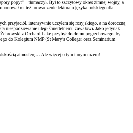
 spory popyt” – tłumaczył. Był to szczytowy okres zimnej wojny, a
roponował mi też prowadzenie lektoratu języka polskiego dla
ch przyjaciół, intensywnie uczyłem się rosyjskiego, a na doroczną
ata niespodziewanie uległ śmiertelnemu zawałowi. Jako jedynak
k Żebrowski z Orchard Lake przybył do domu pogrzebowego, by
skiego do Kolegium NMP (St Mary’s College) oraz Seminarium
olskością atmosferę… Ale więcej o tym innym razem!