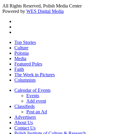
All Rights Reserved, Polish Media Center
Powered by
WES Digital Media
twitter
facebook
youtube
Close
Top Stories
Menu
Culture
Polonia
Media
Featured Poles
Faith
The Week in Pictures
Columnists
Calendar of Events
Events
Add event
Classifieds
Post an Ad
Advertisers
About Us
Contact Us
Polish Institute of Culture & Research