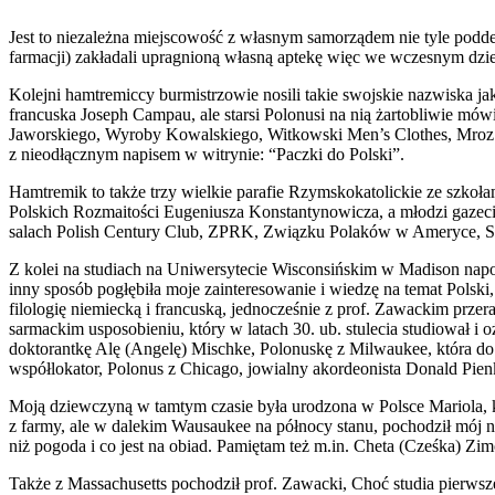
Jest to niezależna miejscowość z własnym samorządem nie tyle poddet
farmacji) zakładali upragnioną własną aptekę więc we wczesnym dzi
Kolejni hamtremiccy burmistrzowie nosili takie swojskie nazwiska 
francuska Joseph Campau, ale starsi Polonusi na nią żartobliwie mów
Jaworskiego, Wyroby Kowalskiego, Witkowski Men’s Clothes, Mroz 
z nieodłącznym napisem w witrynie: “Paczki do Polski”.
Hamtremik to także trzy wielkie parafie Rzymskokatolickie ze szkoł
Polskich Rozmaitości Eugeniusza Konstantynowicza, a młodzi gazeci
salach Polish Century Club, ZPRK, Związku Polaków w Ameryce, Sok
Z kolei na studiach na Uniwersytecie Wisconsińskim w Madison napot
inny sposób pogłębiła moje zainteresowanie i wiedzę na temat Polsk
filologię niemiecką i francuską, jednocześnie z prof. Zawackim przer
sarmackim usposobieniu, który w latach 30. ub. stulecia studiował 
doktorantkę Alę (Angelę) Mischke, Polonuskę z Milwaukee, która do pr
współlokator, Polonus z Chicago, jowialny akordeonista Donald Pienko
Moją dziewczyną w tamtym czasie była urodzona w Polsce Mariola, kt
z farmy, ale w dalekim Wausaukee na północy stanu, pochodził mój 
niż pogoda i co jest na obiad. Pamiętam też m.in. Cheta (Cześka) Zi
Także z Massachusetts pochodził prof. Zawacki, Choć studia pierwszego