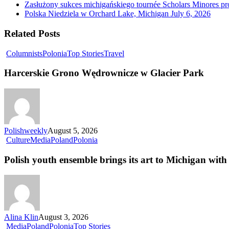
Zasłużony sukces michigańskiego tournée Scholars Minores p
Polska Niedziela w Orchard Lake, Michigan
July 6, 2026
Related Posts
Columnists
Polonia
Top Stories
Travel
Harcerskie Grono Wędrownicze w Glacier Park
Polishweekly
August 5, 2026
Culture
Media
Poland
Polonia
Polish youth ensemble brings its art to Michigan with 
Alina Klin
August 3, 2026
Media
Poland
Polonia
Top Stories