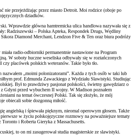
ć nie przejeżdżając przez miasto Detroit. Moi rodzice (oboje po
kojęzycznych dziadków.
ewski. Wprawdzie główna hamtremicka ulica handlowa nazywała się z
jmiały: Radziszewski – Polska Apteka, Respondek Drugs, Wędliny
 Sikora Diamond Merchant, Lendzon Five & Ten oraz biura podróży
w miała radio-odbiorniki permanentnie nastawione na Program
nijną. W soboty huczne weseliska odbywały się w roztańczonych
czy placówek polskich weteranów. Takie było tło.
ch nazwałem „moimi polonizatorami”. Każda z tych osób w taki lub
ieniłbym prof. Edmunda Zawackiego z Wydziału Slawistyki. Studiując
polskiej. Był to prawdziwy pasjonat polskości, świetny gawędziarz o
łynął z Gdyni przed wybuchem II wojny. W Madison poznałem
żeniami na temat ówczesnej Polski. Tak się złożyło, że mój
oje obiecali sobie dozgonną miłość.
ogię angielską i śpiewała pięknym, nieomal operowym głosem. Także
e pierwsze w życiu polskojęzyczne rozmowy na poważniejsze tematy
z Toronto i Roberta Gieryka z Massachusetts.
uskiej, to on mi zasugerował studia magisterskie ze slawistyki.