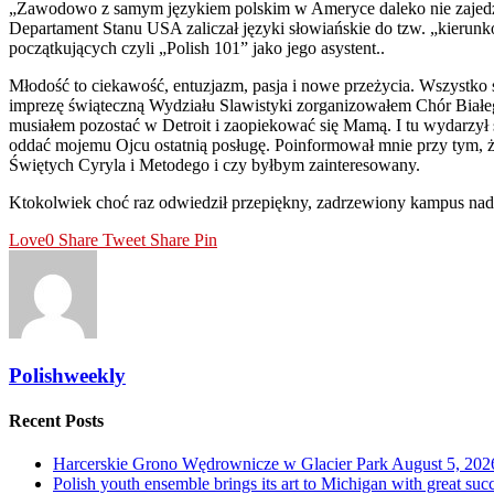
„Zawodowo z samym językiem polskim w Ameryce daleko nie zajedziesz, 
Departament Stanu USA zaliczał języki słowiańskie do tzw. „kierunkó
początkujących czyli „Polish 101” jako jego asystent..
Młodość to ciekawość, entuzjazm, pasja i nowe przeżycia. Wszystko s
imprezę świąteczną Wydziału Slawistyki zorganizowałem Chór Białego
musiałem pozostać w Detroit i zaopiekować się Mamą. I tu wydarz
oddać mojemu Ojcu ostatnią posługę. Poinformował mnie przy tym, ż
Świętych Cyryla i Metodego i czy byłbym zainteresowany.
Ktokolwiek choć raz odwiedził przepiękny, zadrzewiony kampus nad 
Love
0
Share
Tweet
Share
Pin
Polishweekly
Recent Posts
Harcerskie Grono Wędrownicze w Glacier Park
August 5, 202
Polish youth ensemble brings its art to Michigan with great suc