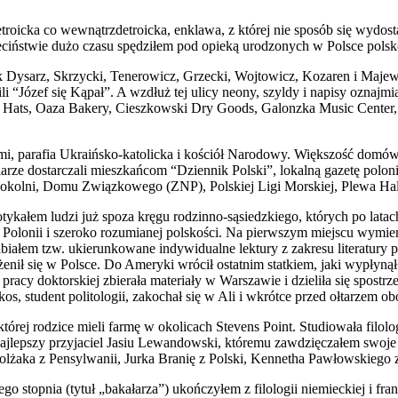
roicka co wewnątrzdetroicka, enklawa, z której nie sposób się wydosta
eciństwie dużo czasu spędziłem pod opieką urodzonych w Polsce pols
jak Dysarz, Skrzycki, Tenerowicz, Grzecki, Wojtowicz, Kozaren i Maj
ili “Józef się Kąpał”. A wzdłuż tej ulicy neony, szyldy i napisy ozna
Hats, Oaza Bakery, Cieszkowski Dry Goods, Galonzka Music Center,
ami, parafia Ukraińsko-katolicka i kościół Narodowy. Większość domó
arze dostarczali mieszkańcom “Dziennik Polski”, lokalną gazetę polo
olni, Domu Związkowego (ZNP), Polskiej Ligi Morskiej, Plewa Hall 
ykałem ludzi już spoza kręgu rodzinno-sąsiedzkiego, których po lata
i, Polonii i szeroko rozumianej polskości. Na pierwszym miejscu wym
abiałem tzw. ukierunkowane indywidualne lektury z zakresu literatury 
i ożenił się w Polsce. Do Ameryki wrócił ostatnim statkiem, jaki wyp
acy doktorskiej zbierała materiały w Warszawie i dzieliła się spostrze
s, student politologii, zakochał się w Ali i wkrótce przed ołtarzem ob
órej rodzice mieli farmę w okolicach Stevens Point. Studiowała filol
najlepszy przyjaciel Jasiu Lewandowski, któremu zawdzięczałem swoj
molżaka z Pensylwanii, Jurka Branię z Polski, Kennetha Pawłowskiego 
 stopnia (tytuł „bakałarza”) ukończyłem z filologii niemieckiej i franc