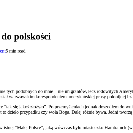
do polskości
ent
5 min read
nie tych podobnych do mnie – nie imigrantów, lecz rodowitych Amerykan
tał warszawskim korespondentem amerykańskiej prasy polonijnej i zas
m: “tak się jakoś złożyło”. Po przemyśleniach jednak doszedłem do w
st to dzieło przypadku czy wola Boga. Dalej różnie bywa. Jedni tworzą
 w istnej “Małej Polsce”, jaką wówczas było miasteczko Hamtramck (