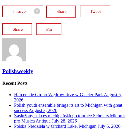
Love
Share
Tweet
0
Share
Pin
Polishweekly
Recent Posts
Harcerskie Grono Wędrownicze w Glacier Park
August 5,
2026
Polish youth ensemble brings its art to Michigan with great
success
August 3, 2026
Zasłużony sukces michigańskiego tournée Scholars Minores
pro Musica Antiqua
July 28, 2026
Polska Niedziela w Orchard Lake, Michigan
July 6, 2026