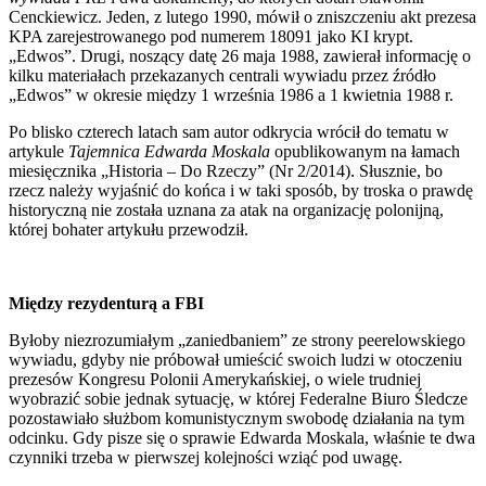
Cenckiewicz. Jeden, z lutego 1990, mówił o zniszczeniu akt prezesa
KPA zarejestrowanego pod numerem 18091 jako KI krypt.
„Edwos”. Drugi, noszący datę 26 maja 1988, zawierał informację o
kilku materiałach przekazanych centrali wywiadu przez źródło
„Edwos” w okresie między 1 września 1986 a 1 kwietnia 1988 r.
Po blisko czterech latach sam autor odkrycia wrócił do tematu w
artykule
Tajemnica Edwarda Moskala
opublikowanym na łamach
miesięcznika „Historia – Do Rzeczy” (Nr 2/2014). Słusznie, bo
rzecz należy wyjaśnić do końca i w taki sposób, by troska o prawdę
historyczną nie została uznana za atak na organizację polonijną,
której bohater artykułu przewodził.
Między rezydenturą a FBI
Byłoby niezrozumiałym „zaniedbaniem” ze strony peerelowskiego
wywiadu, gdyby nie próbował umieścić swoich ludzi w otoczeniu
prezesów Kongresu Polonii Amerykańskiej, o wiele trudniej
wyobrazić sobie jednak sytuację, w której Federalne Biuro Śledcze
pozostawiało służbom komunistycznym swobodę działania na tym
odcinku. Gdy pisze się o sprawie Edwarda Moskala, właśnie te dwa
czynniki trzeba w pierwszej kolejności wziąć pod uwagę.