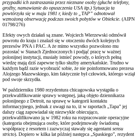
przypadki ich zastraszania przez nieznane osoby (głuche telefony,
groźby, namawianie do opuszczenia USA itp.) Sytuacja ta
powtórzyła się w maju 1981 r, kiedy to „TAP” odnotował
wzmożoną obserwację podczas swoich pobytów w Obiekcie.
(AIPN
01798/276)
Efekty owych działań są znane. Wojciech Wierzewski odmówił
powrotu do kraju i znalazł się w otoczeniu dwóch kolejnych
prezesów PNA i PAC. A że mimo wszystko pozwolono mu
pozostać w Stanach Zjednoczonych i podjąć pracę w ważnej
polonijnej instytucji, musiały istnieć powody, o których pełną
wiedzę mają dziś zapewne tylko służby amerykańskie. Trudno w
każdym bądź razie wyobrazić sobie, że nie poinformowano prezesa
Alojzego Mazewskiego, kim faktycznie był człowiek, którego wziął
pod swoje skrzydła.
W październiku 1980 rezydentura chicagowska wystąpiła o
przekwalifikowanie sprawy wstępnej, jaką objęto dziennikarza
polonijnego z Detroit, na sprawę w kategorii kontaktu
informacyjnego, jednak z uwagi na to, iż w raportach „Tapa” jej
dalszy ciąg zapowiadał się niezwykle obiecująco,
przekwalifikowano ją w 1982 roku na rozpracowanie operacyjne
(kategoria obejmująca osoby, które podejmowały świadomą
współpracę z resortem i zazwyczaj stawały się agentami
sensu
stricto
). Dopiero w kilka lat później następca „Spaskiego”, rezydent