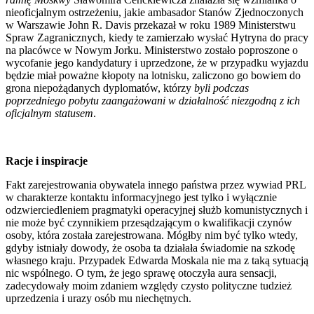
nieoficjalnym ostrzeżeniu, jakie ambasador Stanów Zjednoczonych
w Warszawie John R. Davis przekazał w roku 1989 Ministerstwu
Spraw Zagranicznych, kiedy te zamierzało wysłać Hytryna do pracy
na placówce w Nowym Jorku. Ministerstwo zostało poproszone o
wycofanie jego kandydatury i uprzedzone, że w przypadku wyjazdu
będzie miał poważne kłopoty na lotnisku, zaliczono go bowiem do
grona niepożądanych dyplomatów, którzy
byli podczas
poprzedniego pobytu zaangażowani w działalność niezgodną z ich
oficjalnym statusem
.
Racje i inspiracje
Fakt zarejestrowania obywatela innego państwa przez wywiad PRL
w charakterze kontaktu informacyjnego jest tylko i wyłącznie
odzwierciedleniem pragmatyki operacyjnej służb komunistycznych i
nie może być czynnikiem przesądzającym o kwalifikacji czynów
osoby, która została zarejestrowana. Mógłby nim być tylko wtedy,
gdyby istniały dowody, że osoba ta działała świadomie na szkodę
własnego kraju. Przypadek Edwarda Moskala nie ma z taką sytuacją
nic wspólnego. O tym, że jego sprawę otoczyła aura sensacji,
zadecydowały moim zdaniem względy czysto polityczne tudzież
uprzedzenia i urazy osób mu niechętnych.