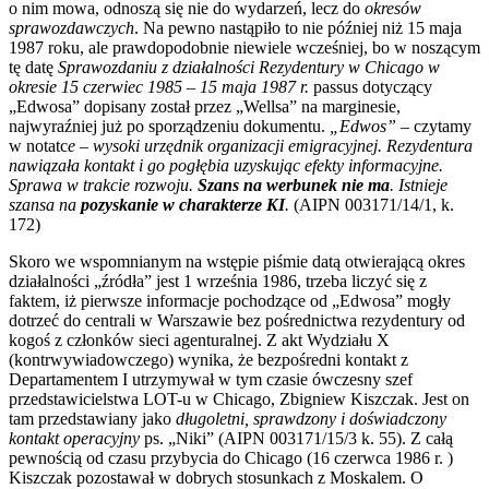
o nim mowa, odnoszą się nie do wydarzeń, lecz do
okresów
sprawozdawczych
. Na pewno nastąpiło to nie później niż 15 maja
1987 roku, ale prawdopodobnie niewiele wcześniej, bo w noszącym
tę datę
Sprawozdaniu z działalności Rezydentury w Chicago w
okresie 15 czerwiec 1985 – 15 maja 1987 r.
passus dotyczący
„Edwosa” dopisany został przez „Wellsa” na marginesie,
najwyraźniej już po sporządzeniu dokumentu.
„Edwos” –
czytamy
w notatc
e – wysoki urzędnik organizacji emigracyjnej. Rezydentura
nawiązała kontakt i go pogłębia uzyskując efekty informacyjne.
Sprawa w trakcie rozwoju.
Szans na werbunek nie ma
. Istnieje
szansa na
pozyskanie w charakterze
KI
.
(AIPN 003171/14/1, k.
172)
Skoro we wspomnianym na wstępie piśmie datą otwierającą okres
działalności „źródła” jest 1 września 1986, trzeba liczyć się z
faktem, iż pierwsze informacje pochodzące od „Edwosa” mogły
dotrzeć do centrali w Warszawie bez pośrednictwa rezydentury od
kogoś z członków sieci agenturalnej. Z akt Wydziału X
(kontrwywiadowczego) wynika, że bezpośredni kontakt z
Departamentem I utrzymywał w tym czasie ówczesny szef
przedstawicielstwa LOT-u w Chicago, Zbigniew Kiszczak. Jest on
tam przedstawiany jako
długoletni, sprawdzony i doświadczony
kontakt operacyjny
ps. „Niki” (AIPN 003171/15/3 k. 55). Z całą
pewnością od czasu przybycia do Chicago (16 czerwca 1986 r. )
Kiszczak pozostawał w dobrych stosunkach z Moskalem. O