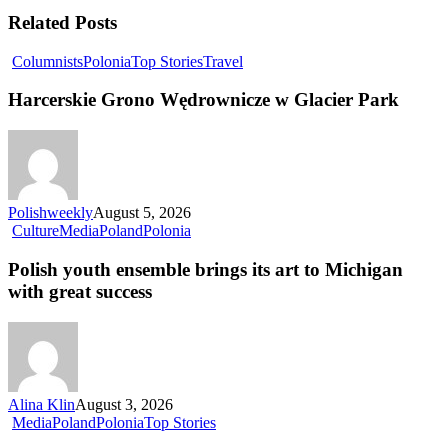
Related Posts
Columnists
Polonia
Top Stories
Travel
Harcerskie Grono Wędrownicze w Glacier Park
Polishweekly
August 5, 2026
Culture
Media
Poland
Polonia
Polish youth ensemble brings its art to Michigan
with great success
Alina Klin
August 3, 2026
Media
Poland
Polonia
Top Stories