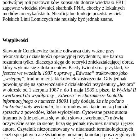
podwójnej roli pracowników konsulatu dobrze wiedziało FBI i
zapewne wiedział również skarbnik PNA, choćby z lokalnych
mediów amerykańskich. Nieoficjalne funkcje przedstawiciela
Polskich Linii Lotniczych nie musiały być jednak znane.
Wątpliwości
Sławomir Cenckiewicz trafnie odtwarza daty ważne przy
rekonstrukcji działalności operacyjnej rezydentury, nie bardzo
rozumiem tylko, dlaczego sięga do retoryki zniekształcającej obraz,
który wyłania się z dokumentów. Kiedy twierdzi na przykład, że
jeszcze we wrześniu 1987 r. sprawę „Edwosa” traktowano jako
„wstępną”
, trudno mieć jakiekolwiek zastrzeżenia. Gdy jednak
powołując się na sprawozdanie z działalności rezydentury „Jezioro”
w okresie od 1 sierpnia 1987 r. do 1 maja 1989 r. pisze, iż
Wydział II
zwerbował do współpracy „Edwosa” w charakterze kontaktu
informacyjnego o numerze 18091
i gdy dodaje, że
nie podano
konkretnej daty werbunku
, to sformułowania takie muszą budzić
sprzeciw z powodów, które wyłożyłem. Cytowane przez autora
fragmenty (nie pojawia się w nich słowo „werbunek”) mówią
oczywiście same za siebie, liczą się jednak również narracja i język
autora. Czytelnik niezorientowany w niuansach terminologicznych
służb specjalnych ale świadomy moralnej konotacji poszczególnych