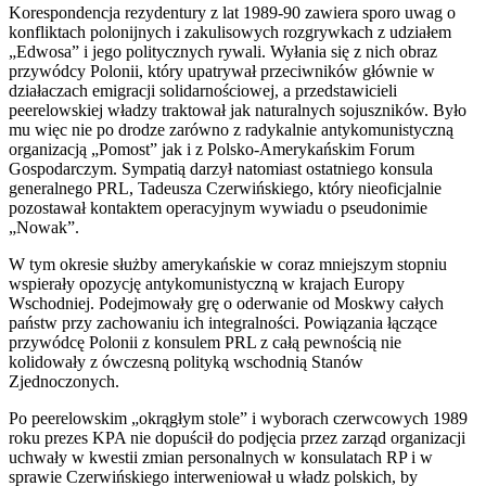
Korespondencja rezydentury z lat 1989-90 zawiera sporo uwag o
konfliktach polonijnych i zakulisowych rozgrywkach z udziałem
„Edwosa” i jego politycznych rywali. Wyłania się z nich obraz
przywódcy Polonii, który upatrywał przeciwników głównie w
działaczach emigracji solidarnościowej, a przedstawicieli
peerelowskiej władzy traktował jak naturalnych sojuszników. Było
mu więc nie po drodze zarówno z radykalnie antykomunistyczną
organizacją „Pomost” jak i z Polsko-Amerykańskim Forum
Gospodarczym. Sympatią darzył natomiast ostatniego konsula
generalnego PRL, Tadeusza Czerwińskiego, który nieoficjalnie
pozostawał kontaktem operacyjnym wywiadu o pseudonimie
„Nowak”.
W tym okresie służby amerykańskie w coraz mniejszym stopniu
wspierały opozycję antykomunistyczną w krajach Europy
Wschodniej. Podejmowały grę o oderwanie od Moskwy całych
państw przy zachowaniu ich integralności. Powiązania łączące
przywódcę Polonii z konsulem PRL z całą pewnością nie
kolidowały z ówczesną polityką wschodnią Stanów
Zjednoczonych.
Po peerelowskim „okrągłym stole” i wyborach czerwcowych 1989
roku prezes KPA nie dopuścił do podjęcia przez zarząd organizacji
uchwały w kwestii zmian personalnych w konsulatach RP i w
sprawie Czerwińskiego interweniował u władz polskich, by