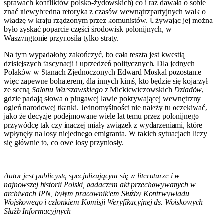
sprawach konfliktów polsko-żydowskich) co i raz dawała o sobie
znać niewybredna retoryka z czasów wewnątrzpartyjnych walk o
władzę w kraju rządzonym przez komunistów. Używając jej można
było zyskać poparcie części środowisk polonijnych, w
Waszyngtonie przynosiła tylko straty.
Na tym wypadałoby zakończyć, bo cała reszta jest kwestią
dzisiejszych fascynacji i uprzedzeń politycznych. Dla jednych
Polaków w Stanach Zjednoczonych Edward Moskal pozostanie
więc zapewne bohaterem, dla innych kimś, kto będzie się kojarzył
ze sceną
Salonu Warszawskiego
z Mickiewiczowskich
Dziadów
,
gdzie padają słowa o plugawej lawie pokrywającej wewnętrzny
ogień narodowej tkanki. Jednomyślności nie należy tu oczekiwać,
jako że decyzje podejmowane wiele lat temu przez polonijnego
przywódcę tak czy inaczej miały związek z wydarzeniami, które
wpłynęły na losy niejednego emigranta. W takich sytuacjach liczy
się głównie to, co owe losy przyniosły.
Autor jest publicystą specjalizującym się w literaturze i w
najnowszej historii Polski, badaczem akt przechowywanych w
archiwach IPN, byłym pracownikiem Służby Kontrwywiadu
Wojskowego i członkiem Komisji Weryfikacyjnej ds. Wojskowych
Służb Informacyjnych