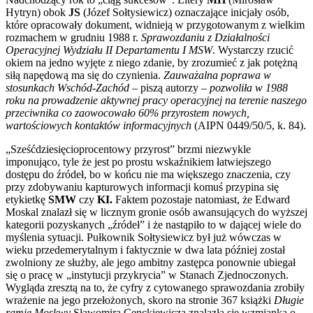
Hytryn) obok
JS
(Józef Sołtysiewicz) oznaczające inicjały osób,
które opracowały dokument, widnieją w przygotowanym z wielkim
rozmachem w grudniu 1988 r.
Sprawozdaniu z Działalności
Operacyjnej Wydziału II Departamentu I MSW
. Wystarczy rzucić
okiem na jedno wyjęte z niego zdanie, by zrozumieć z jak potężną
siłą napędową ma się do czynienia.
Zauważalna poprawa w
stosunkach Wschód-Zachód
– piszą autorzy –
pozwoliła w 1988
roku na prowadzenie aktywnej pracy operacyjnej na terenie naszego
przeciwnika co zaowocowało 60% przyrostem nowych,
wartościowych kontaktów informacyjnych
(AIPN 0449/50/5, k. 84).
„Sześćdziesięcioprocentowy przyrost” brzmi niezwykle
imponująco, tyle że jest po prostu wskaźnikiem łatwiejszego
dostępu do źródeł, bo w końcu nie ma większego znaczenia, czy
przy zdobywaniu kapturowych informacji komuś przypina się
etykietkę
SMW
czy
KI.
Faktem pozostaje natomiast, że Edward
Moskal znalazł się w licznym gronie osób awansujących do wyższej
kategorii pozyskanych „źródeł” i że nastąpiło to w dającej wiele do
myślenia sytuacji. Pułkownik Sołtysiewicz był już wówczas w
wieku przedemerytalnym i faktycznie w dwa lata później został
zwolniony ze służby, ale jego ambitny zastępca ponownie ubiegał
się o pracę w „instytucji przykrycia” w Stanach Zjednoczonych.
Wygląda zresztą na to, że cyfry z cytowanego sprawozdania zrobiły
wrażenie na jego przełożonych, skoro na stronie 367 książki
Długie
ramię
Moskwy
Sławomira Cenckiewicza znalazła się wzmianka o