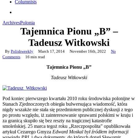
Columnists
search
Archives
Polonia
Tajemnica Pionu „B” –
Tadeusz Witkowski
By
Polishweekly
March 17, 2014
November 16th, 2022
No
Comments
16 min read
Tajemnica Pionu „B”
Tadeusz Witkowski
Pod koniec pierwszego kwartału 2010 roku środowiska polonijne w
Stanach Zjednoczonych obiegła bulwersująca wiadomość, która
nigdy wszakże nie stała się przedmiotem publicznej dyskusji z tego
po prostu względu, iż zainteresowanie sprawami polskimi w kraju i
za granicą skupiło się bez reszty na tragicznej katastrofie
smoleńskiej. 25 marca tegoż roku „Rzeczpospolita” opublikowała
artykuł Cezarego Gmyza
Edward Moskal był źródłem informacji
wywiadu PRL
i dwa dokumenty, do których dotarł Sławomir