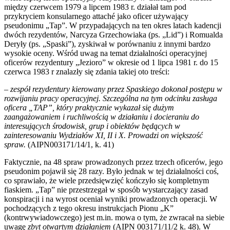
między czerwcem 1979 a lipcem 1983 r. działał tam pod
przykryciem konsularnego attaché jako oficer używający
pseudonimu „Tap”. W przypadających na ten okres latach kadencji
dwóch rezydentów, Narcyza Grzechowiaka (ps. „Lid”) i Romualda
Deryły (ps. „Spaski”), zyskiwał w porównaniu z innymi bardzo
wysokie oceny. Wśród uwag na temat działalności operacyjnej
oficerów rezydentury „Jezioro” w okresie od 1 lipca 1981 r. do 15
czerwca 1983 r znalazły się zdania takiej oto treści:
– zespół rezydentury kierowany przez Spaskiego dokonał postępu w
rozwijaniu pracy operacyjnej. Szczególna na tym odcinku zasługa
oficera „TAP”, który praktycznie wykazał się dużym
zaangażowaniem i ruchliwością w działaniu i docieraniu do
interesujących środowisk, grup i obiektów będących w
zainteresowaniu Wydziałów XI, II i X. Prowadzi on większość
spraw.
(AIPN003171/14/1, k. 41)
Faktycznie, na 48 spraw prowadzonych przez trzech oficerów, jego
pseudonim pojawił się 28 razy. Było jednak w tej działalności coś,
co sprawiało, że wiele przedsięwzięć kończyło się kompletnym
fiaskiem. „Tap” nie przestrzegał w sposób wystarczający zasad
konspiracji i na wyrost oceniał wyniki prowadzonych operacji. W
pochodzących z tego okresu instrukcjach Pionu „K”
(kontrwywiadowczego) jest m.in. mowa o tym, że zwracał na siebie
uwagę
zbyt otwartym działaniem
(AIPN 003171/11/2 k. 48). W