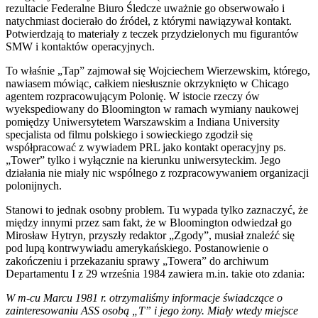
rezultacie Federalne Biuro Śledcze uważnie go obserwowało i
natychmiast docierało do źródeł, z którymi nawiązywał kontakt.
Potwierdzają to materiały z teczek przydzielonych mu figurantów
SMW i kontaktów operacyjnych.
To właśnie „Tap” zajmował się Wojciechem Wierzewskim, którego,
nawiasem mówiąc, całkiem niesłusznie okrzyknięto w Chicago
agentem rozpracowującym Polonię. W istocie rzeczy ów
wyekspediowany do Bloomington w ramach wymiany naukowej
pomiędzy Uniwersytetem Warszawskim a Indiana University
specjalista od filmu polskiego i sowieckiego zgodził się
współpracować z wywiadem PRL jako kontakt operacyjny ps.
„Tower” tylko i wyłącznie na kierunku uniwersyteckim. Jego
działania nie miały nic wspólnego z rozpracowywaniem organizacji
polonijnych.
Stanowi to jednak osobny problem. Tu wypada tylko zaznaczyć, że
między innymi przez sam fakt, że w Bloomington odwiedzał go
Mirosław Hytryn, przyszły redaktor „Zgody”, musiał znaleźć się
pod lupą kontrwywiadu amerykańskiego. Postanowienie o
zakończeniu i przekazaniu sprawy „Towera” do archiwum
Departamentu I z 29 września 1984 zawiera m.in. takie oto zdania:
W m-cu Marcu 1981 r. otrzymaliśmy informacje świadczące o
zainteresowaniu ASS osobą „T” i jego żony. Miały wtedy miejsce