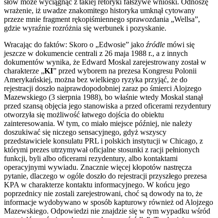
słów może wyciągnąć z takiej retoryki fałszywe wnioski. Odnoszę
wrażenie, iż uwadze znakomitego historyka umknął cytowany
przeze mnie fragment rękopiśmiennego sprawozdania „Wellsa”,
gdzie wyraźnie rozróżnia się werbunek i pozyskanie.
Wracając do faktów: Skoro o „Edwosie” jako
źródle
mówi się
jeszcze w dokumencie centrali z 26 maja 1988 r., a z innych
dokumentów wynika, że Edward Moskal zarejestrowany został w
charakterze „
KI
” przed wyborem na prezesa Kongresu Polonii
Amerykańskiej, można bez wielkiego ryzyka przyjąć, że do
rejestracji doszło najprawdopodobniej zaraz po śmierci Alojzego
Mazewskiego (3 sierpnia 1988), bo właśnie wtedy Moskal stanął
przed szansą objęcia jego stanowiska a przed oficerami rezydentury
otworzyła się możliwość łatwego dojścia do obiektu
zainteresowania. W tym, co miało miejsce później, nie należy
doszukiwać się niczego sensacyjnego, gdyż wszyscy
przedstawiciele konsulatu PRL i polskich instytucji w Chicago, z
którymi prezes utrzymywał oficjalne stosunki z racji pełnionych
funkcji, byli albo oficerami rezydentury, albo kontaktami
operacyjnymi wywiadu. Znacznie więcej kłopotów nastręcza
pytanie, dlaczego w ogóle doszło do rejestracji przyszłego prezesa
KPA w charakterze kontaktu informacyjnego. W końcu jego
poprzednicy nie zostali zarejestrowani, choć są dowody na to, że
informacje wydobywano w sposób kapturowy również od Alojzego
Mazewskiego. Odpowiedzi nie znajdzie się w tym wypadku wśród