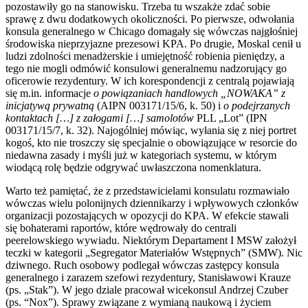
pozostawiły go na stanowisku. Trzeba tu wszakże zdać sobie
sprawę z dwu dodatkowych okoliczności. Po pierwsze, odwołania
konsula generalnego w Chicago domagały się wówczas najgłośniej
środowiska nieprzyjazne prezesowi KPA. Po drugie, Moskal cenił u
ludzi zdolności menadżerskie i umiejętność robienia pieniędzy, a
tego nie mogli odmówić konsulowi generalnemu nadzorujący go
oficerowie rezydentury. W ich korespondencji z centralą pojawiają
się m.in. informacje
o powiązaniach handlowych „NOWAKA” z
inicjatywą prywatną
(AIPN 003171/15/6, k. 50) i
o podejrzanych
kontaktach […] z załogami […] samolotów
PLL „Lot” (IPN
003171/15/7, k. 32). Najogólniej mówiąc, wyłania się z niej portret
kogoś, kto nie troszczy się specjalnie o obowiązujące w resorcie do
niedawna zasady i myśli już w kategoriach systemu, w którym
wiodącą rolę będzie odgrywać uwłaszczona nomenklatura.
Warto też pamiętać, że z przedstawicielami konsulatu rozmawiało
wówczas wielu polonijnych dziennikarzy i wpływowych członków
organizacji pozostających w opozycji do KPA. W efekcie stawali
się bohaterami raportów, które wędrowały do centrali
peerelowskiego wywiadu. Niektórym Departament I MSW założył
teczki w kategorii „Segregator Materiałów Wstępnych” (SMW). Nic
dziwnego. Ruch osobowy podlegał wówczas zastępcy konsula
generalnego i zarazem szefowi rezydentury, Stanisławowi Krauze
(ps. „Stak”). W jego dziale pracował wicekonsul Andrzej Czuber
(ps. “Nox”). Sprawy związane z wymianą naukową i życiem