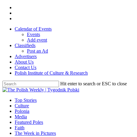
Skip
twitter
to
facebook
main
youtube
content
Calendar of Events
Events
Add event
Classifieds
Post an Ad
Advertisers
About Us
Contact Us
Polish Institute of Culture & Research
Hit enter to search or ESC to close
Close
Search
search
Menu
Top Stories
Culture
Polonia
Media
Featured Poles
Faith
The Week in Pictures