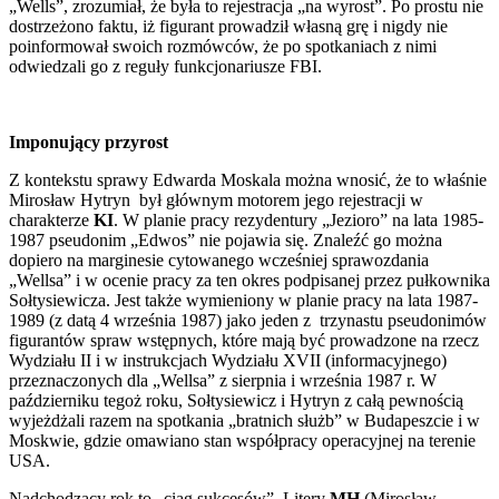
„Wells”, zrozumiał, że była to rejestracja „na wyrost”. Po prostu nie
dostrzeżono faktu, iż figurant prowadził własną grę i nigdy nie
poinformował swoich rozmówców, że po spotkaniach z nimi
odwiedzali go z reguły funkcjonariusze FBI.
Imponujący przyrost
Z kontekstu sprawy Edwarda Moskala można wnosić, że to właśnie
Mirosław Hytryn był głównym motorem jego rejestracji w
charakterze
KI
. W planie pracy rezydentury „Jezioro” na lata 1985-
1987 pseudonim „Edwos” nie pojawia się. Znaleźć go można
dopiero na marginesie cytowanego wcześniej sprawozdania
„Wellsa” i w ocenie pracy za ten okres podpisanej przez pułkownika
Sołtysiewicza. Jest także wymieniony w planie pracy na lata 1987-
1989 (z datą 4 września 1987) jako jeden z trzynastu pseudonimów
figurantów spraw wstępnych, które mają być prowadzone na rzecz
Wydziału II i w instrukcjach Wydziału XVII (informacyjnego)
przeznaczonych dla „Wellsa” z sierpnia i września 1987 r. W
październiku tegoż roku, Sołtysiewicz i Hytryn z całą pewnością
wyjeżdżali razem na spotkania „bratnich służb” w Budapeszcie i w
Moskwie, gdzie omawiano stan współpracy operacyjnej na terenie
USA.
Nadchodzący rok to „ciąg sukcesów”. Litery
MH
(Mirosław