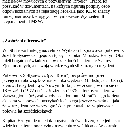
materiałów mówiących o pozyskanym „źródle”. Trzeba jej
poszukać w dokumentach, na których figurują podpisy osób
odpowiedzialnych za rejestrację Moskala jako
KI
, to znaczy –
funkcjonariuszy kierujących w tym okresie Wydziałem II
Departamentu I MSW.
„Zasłużeni oficerowie”
W 1988 roku funkcję naczelnika Wydziału II sprawował pułkownik
Józef Sołtysiewicz a jego zastępcy – kapitan Mirosław Hytryn. Obaj
mieli bogate doświadczenia w działalności na terenie Stanów
Zjednoczonych, ale swoją wiedzę wynieśli z różnych rezydentur.
Pułkownik Sołtysiewicz (ps. „Roan”) bezpośrednio przed
przejęciem obowiązków naczelnika wydziału (15 listopada 1985 r).
kierował rezydenturą w Nowym Jorku, a wcześniej, w okresie od
18 września 1972 do 1 października 1976 r., był rezydentem w
Waszyngtonie (używał wtedy pseudonimu „Murat”). Jego kariera
eksperta w sprawach amerykańskich sięga jeszcze wcześniej, jako
że w rezydenturze waszyngtońskiej pracował już w pierwszej
połowie lat sześćdziesiątych.
Kapitan Hytryn nie miał tak bogatych doświadczeń, znał jednak o
wiele lepiej teren operacyjny rezydentury w Chicago. W okresie