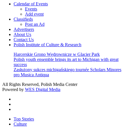
Calendar of Events
Events
Add event
Classifieds
Post an Ad
Advertisers
About Us
Contact Us
Polish Institute of Culture & Research
Harcerskie Grono Wędrownicze w Glacier Park
Polish youth ensemble brings its art to Michigan with great
success
Zasłużony sukces michigańskiego tournée Scholars Minores
pro Musica Antiqua
All Rights Reserved, Polish Media Center
Powered by
WES Digital Media
twitter
facebook
youtube
Close
Top Stories
Menu
Culture