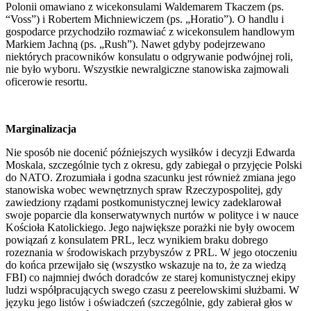
Polonii omawiano z wicekonsulami Waldemarem Tkaczem (ps.
“Voss”) i Robertem Michniewiczem (ps. „Horatio”). O handlu i
gospodarce przychodziło rozmawiać z wicekonsulem handlowym
Markiem Jachną (ps. „Rush”). Nawet gdyby podejrzewano
niektórych pracowników konsulatu o odgrywanie podwójnej roli,
nie było wyboru. Wszystkie newralgiczne stanowiska zajmowali
oficerowie resortu.
Marginalizacja
Nie sposób nie docenić późniejszych wysiłków i decyzji Edwarda
Moskala, szczególnie tych z okresu, gdy zabiegał o przyjęcie Polski
do NATO. Zrozumiała i godna szacunku jest również zmiana jego
stanowiska wobec wewnętrznych spraw Rzeczypospolitej, gdy
zawiedziony rządami postkomunistycznej lewicy zadeklarował
swoje poparcie dla konserwatywnych nurtów w polityce i w nauce
Kościoła Katolickiego. Jego największe porażki nie były owocem
powiązań z konsulatem PRL, lecz wynikiem braku dobrego
rozeznania w środowiskach przybyszów z PRL. W jego otoczeniu
do końca przewijało się (wszystko wskazuje na to, że za wiedzą
FBI) co najmniej dwóch doradców ze starej komunistycznej ekipy
ludzi współpracujących swego czasu z peerelowskimi służbami. W
języku jego listów i oświadczeń (szczególnie, gdy zabierał głos w