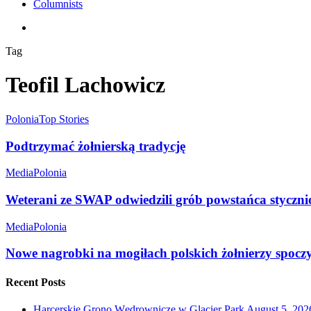
Columnists
search
Tag
Teofil Lachowicz
Polonia
Top Stories
Podtrzymać żołnierską tradycję
Media
Polonia
Weterani ze SWAP odwiedzili grób powstańca styczni
Media
Polonia
Nowe nagrobki na mogiłach polskich żołnierzy spocz
Recent Posts
Harcerskie Grono Wędrownicze w Glacier Park
August 5, 202