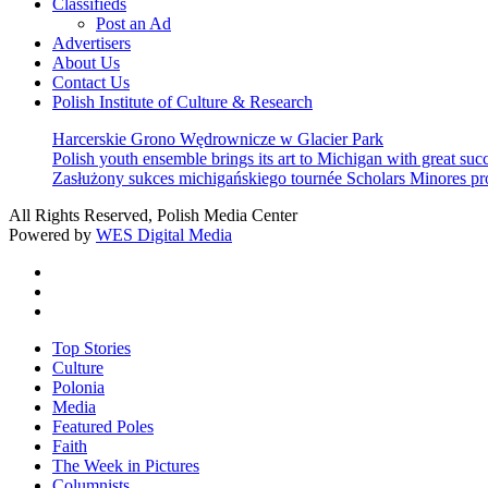
Classifieds
Post an Ad
Advertisers
About Us
Contact Us
Polish Institute of Culture & Research
Harcerskie Grono Wędrownicze w Glacier Park
Polish youth ensemble brings its art to Michigan with great suc
Zasłużony sukces michigańskiego tournée Scholars Minores p
All Rights Reserved, Polish Media Center
Powered by
WES Digital Media
twitter
facebook
youtube
Close
Top Stories
Menu
Culture
Polonia
Media
Featured Poles
Faith
The Week in Pictures
Columnists