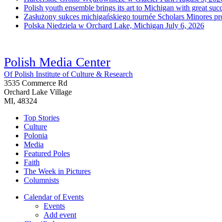
Polish youth ensemble brings its art to Michigan with great suc
Zasłużony sukces michigańskiego tournée Scholars Minores p
Polska Niedziela w Orchard Lake, Michigan
July 6, 2026
Polish Media Center
Of Polish Institute of Culture & Research
3535 Commerce Rd
Orchard Lake Village
MI, 48324
Top Stories
Culture
Polonia
Media
Featured Poles
Faith
The Week in Pictures
Columnists
Calendar of Events
Events
Add event