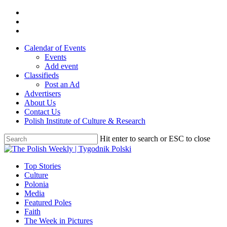
Skip
twitter
to
facebook
main
youtube
content
Calendar of Events
Events
Add event
Classifieds
Post an Ad
Advertisers
About Us
Contact Us
Polish Institute of Culture & Research
Hit enter to search or ESC to close
Close
Search
search
Menu
Top Stories
Culture
Polonia
Media
Featured Poles
Faith
The Week in Pictures