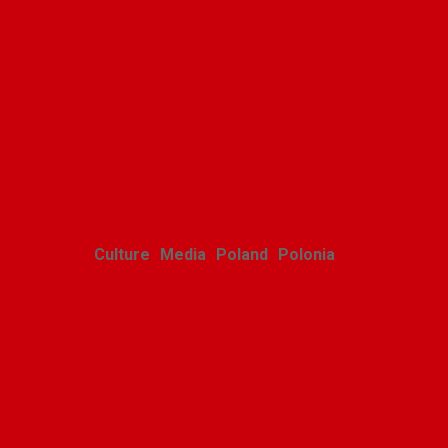
Harcerskie Grono
Wędrownicze w Glacier
Park
Polishweekly
August 5, 2026
Culture
Media
Poland
Polonia
Polish youth ensemble
brings its art to Michigan
with great success
Alina Klin
August 3, 2026