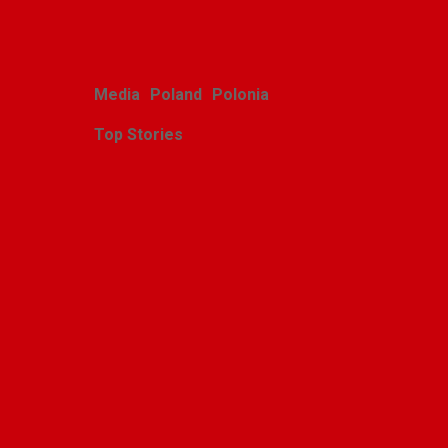
Media
Poland
Polonia
Top Stories
Zasłużony sukces
michigańskiego tournée
Scholars Minores pro
Musica Antiqua
Alina Klin
July 28, 2026