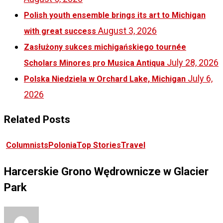
Polish youth ensemble brings its art to Michigan
August 3, 2026
with great success
Zasłużony sukces michigańskiego tournée
July 28, 2026
Scholars Minores pro Musica Antiqua
July 6,
Polska Niedziela w Orchard Lake, Michigan
2026
Related Posts
Columnists
Polonia
Top Stories
Travel
Harcerskie Grono Wędrownicze w Glacier
Park