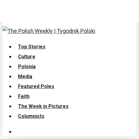
Contact Us
Polish Institute of Culture & Research
search
Menu
Top Stories
Culture
Polonia
Media
Featured Poles
Faith
The Week in Pictures
Columnists
search