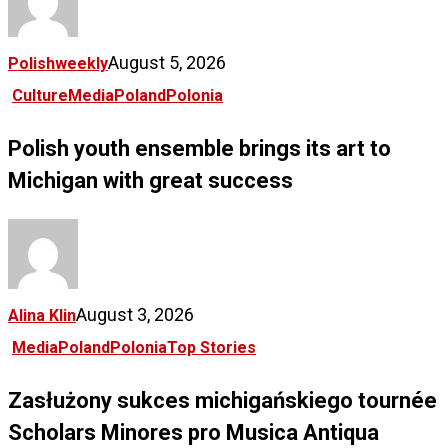
August 5, 2026
Polishweekly
Culture
Media
Poland
Polonia
Polish youth ensemble brings its art to
Michigan with great success
August 3, 2026
Alina Klin
Media
Poland
Polonia
Top Stories
Zasłużony sukces michigańskiego tournée
Scholars Minores pro Musica Antiqua