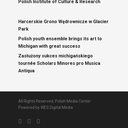
Polish Institute of Culture & Research
Harcerskie Grono Wędrownicze w Glacier
Park
Polish youth ensemble brings its art to
Michigan with great success
Zasłużony sukces michigańskiego
tournée Scholars Minores pro Musica
Antiqua
All Rights Reserved, Polish Media Center
Powered by
WES Digital Media
twitter
facebook
youtube