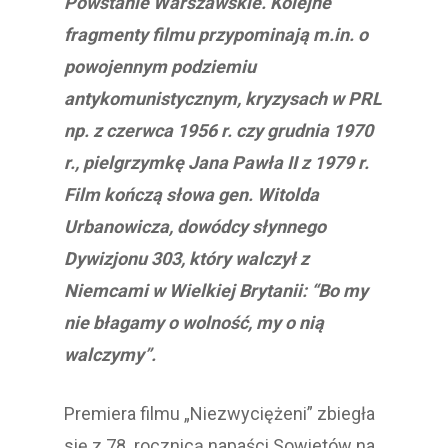
Powstanie Warszawskie. Kolejne
fragmenty filmu przypominają m.in. o
powojennym podziemiu
antykomunistycznym, kryzysach w PRL
np. z czerwca 1956 r. czy grudnia 1970
r., pielgrzymkę Jana Pawła II z 1979 r.
Film kończą słowa gen. Witolda
Urbanowicza, dowódcy słynnego
Dywizjonu 303, który walczył z
Niemcami w Wielkiej Brytanii: “Bo my
nie błagamy o wolność, my o nią
walczymy”.
Premiera filmu „Niezwyciężeni” zbiegła
się z 78. rocznicą napaści Sowietów na