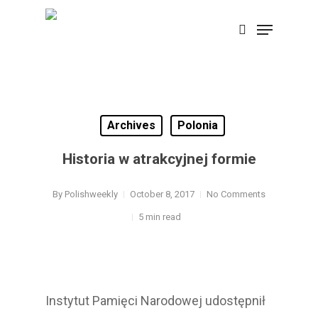
Skip
Menu
search
to
Close
main
Menu
content
Archives
Polonia
Historia w atrakcyjnej formie
By
Polishweekly
October 8, 2017
No Comments
5 min read
Instytut Pamięci Narodowej udostępnił