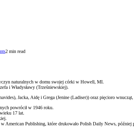
nts
2 min read
rzyczyn naturalnych w domu swojej córki w Howell, MI.
zefa i Władysławy (Trześniewskiej).
vides), Jacka, Aidę i Grega (Jenine (Ladiser)) oraz pięcioro wnucząt,
onych powrócił w 1946 roku.
ieku 17 lat.
iej.
ę w American Publishing, które drukowało Polish Daily News, później