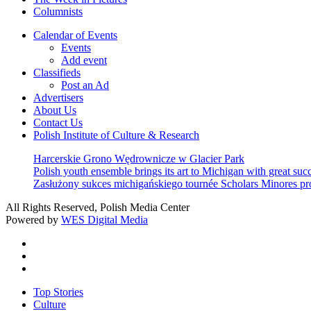
Columnists
Calendar of Events
Events
Add event
Classifieds
Post an Ad
Advertisers
About Us
Contact Us
Polish Institute of Culture & Research
Harcerskie Grono Wędrownicze w Glacier Park
Polish youth ensemble brings its art to Michigan with great suc
Zasłużony sukces michigańskiego tournée Scholars Minores p
All Rights Reserved, Polish Media Center
Powered by
WES Digital Media
twitter
facebook
youtube
Close
Top Stories
Menu
Culture