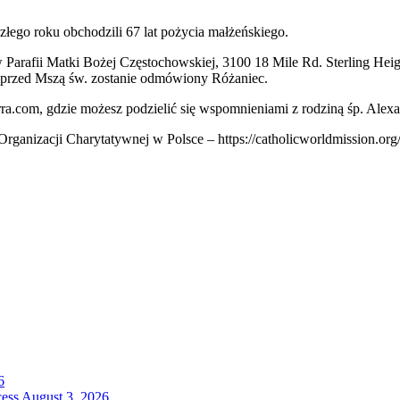
szłego roku obchodzili 67 lat pożycia małżeńskiego.
 Parafii Matki Bożej Częstochowskiej, 3100 18 Mile Rd. Sterling Hei
0 przed Mszą św. zostanie odmówiony Różaniec.
ra.com, gdzie możesz podzielić się wspomnieniami z rodziną śp. Alexa
rganizacji Charytatywnej w Polsce – https://catholicworldmission.org
6
cess
August 3, 2026