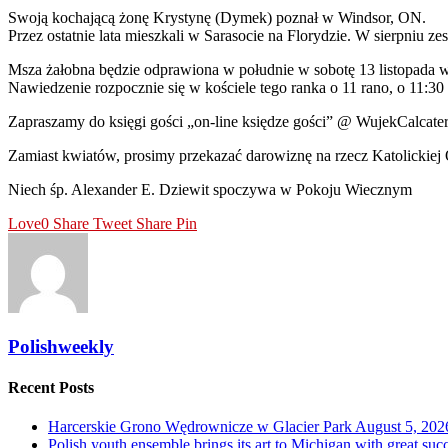
Swoją kochającą żonę Krystynę (Dymek) poznał w Windsor, ON.
Przez ostatnie lata mieszkali w Sarasocie na Florydzie. W sierpniu ze
Msza żałobna będzie odprawiona w południe w sobotę 13 listopada w
Nawiedzenie rozpocznie się w kościele tego ranka o 11 rano, o 11:3
Zapraszamy do księgi gości „on-line księdze gości” @ WujekCalcater
Zamiast kwiatów, prosimy przekazać darowiznę na rzecz Katolickiej O
Niech śp. Alexander E. Dziewit spoczywa w Pokoju Wiecznym
Love
0
Share
Tweet
Share
Pin
Polishweekly
Recent Posts
Harcerskie Grono Wędrownicze w Glacier Park
August 5, 202
Polish youth ensemble brings its art to Michigan with great suc