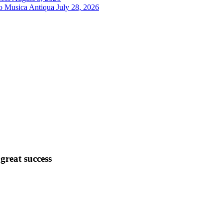
ro Musica Antiqua
July 28, 2026
great success