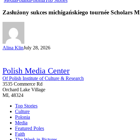
Media
Poland
Polonia
Top Stories
Zasłużony sukces michigańskiego tournée Scholars M
Alina Klin
July 28, 2026
Polish Media Center
Of Polish Institute of Culture & Research
3535 Commerce Rd
Orchard Lake Village
MI, 48324
Top Stories
Culture
Polonia
Media
Featured Poles
Faith
The Week in Pictures