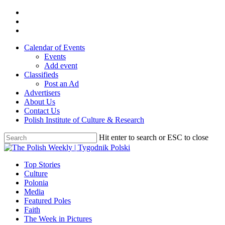
Skip
twitter
to
facebook
main
youtube
content
Calendar of Events
Events
Add event
Classifieds
Post an Ad
Advertisers
About Us
Contact Us
Polish Institute of Culture & Research
Hit enter to search or ESC to close
Close
Search
search
Menu
Top Stories
Culture
Polonia
Media
Featured Poles
Faith
The Week in Pictures