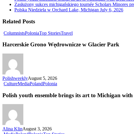
Zasłużony sukces michigańskiego tournée Scholars Minores p
Polska Niedziela w Orchard Lake, Michigan
July 6, 2026
Related Posts
Columnists
Polonia
Top Stories
Travel
Harcerskie Grono Wędrownicze w Glacier Park
Polishweekly
August 5, 2026
Culture
Media
Poland
Polonia
Polish youth ensemble brings its art to Michigan with 
Alina Klin
August 3, 2026