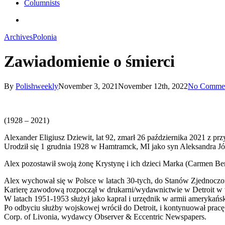
Columnists
search
Archives
Polonia
Zawiadomienie o śmierci
By
Polishweekly
November 3, 2021
November 12th, 2022
No Comme
(1928 – 2021)
Alexander Eligiusz Dziewit, lat 92, zmarł 26 października 2021 z p
Urodził się 1 grudnia 1928 w Hamtramck, MI jako syn Aleksandra Jó
Alex pozostawił swoją żonę Krystynę i ich dzieci Marka (Carmen Bena
Alex wychował się w Polsce w latach 30-tych, do Stanów Zjednocz
Karierę zawodową rozpoczął w drukarni/wydawnictwie w Detroit w w
W latach 1951-1953 służył jako kapral i urzędnik w armii amerykańsk
Po odbyciu służby wojskowej wrócił do Detroit, i kontynuował prac
Corp. of Livonia, wydawcy Observer & Eccentric Newspapers.