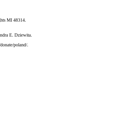
ghts MI 48314.
ndra E. Dziewita.
/donate/poland/.