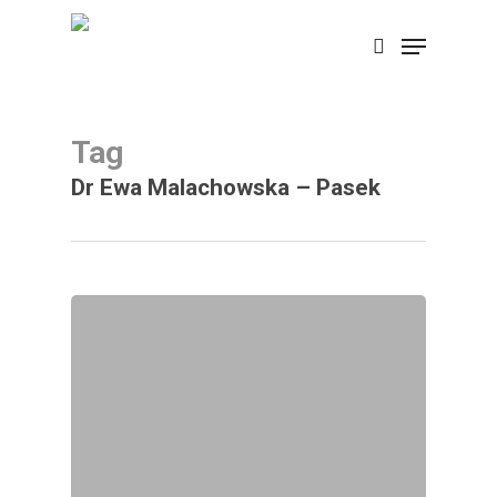
Skip
Menu
search
to
Close
main
Menu
content
Tag
Dr Ewa Malachowska – Pasek