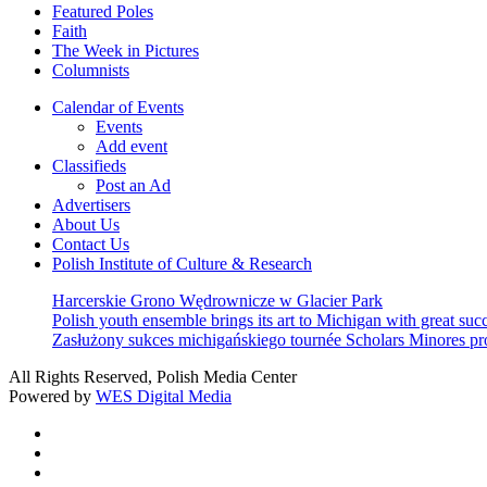
Featured Poles
Faith
The Week in Pictures
Columnists
Calendar of Events
Events
Add event
Classifieds
Post an Ad
Advertisers
About Us
Contact Us
Polish Institute of Culture & Research
Harcerskie Grono Wędrownicze w Glacier Park
Polish youth ensemble brings its art to Michigan with great suc
Zasłużony sukces michigańskiego tournée Scholars Minores p
All Rights Reserved, Polish Media Center
Powered by
WES Digital Media
twitter
facebook
youtube