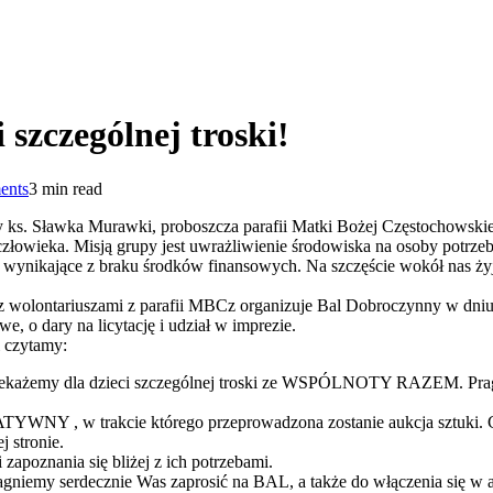
 szczególnej troski!
ents
3 min read
y ks. Sławka Murawki, proboszcza parafii Matki Bożej Częstochowskiej 
go człowieka. Misją grupy jest uwrażliwienie środowiska na osoby potr
dy wynikające z braku środków finansowych. Na szczęście wokół nas ży
olontariuszami z parafii MBCz organizuje Bal Dobroczynny w dniu 22
e, o dary na licytację i udział w imprezie.
i czytamy:
 przekażemy dla dzieci szczególnej troski ze WSPÓLNOTY RAZEM. Pragn
YWNY , w trakcie którego przeprowadzona zostanie aukcja sztuki. 
j stronie.
apoznania się bliżej z ich potrzebami.
ragniemy serdecznie Was zaprosić na BAL, a także do włączenia się w 