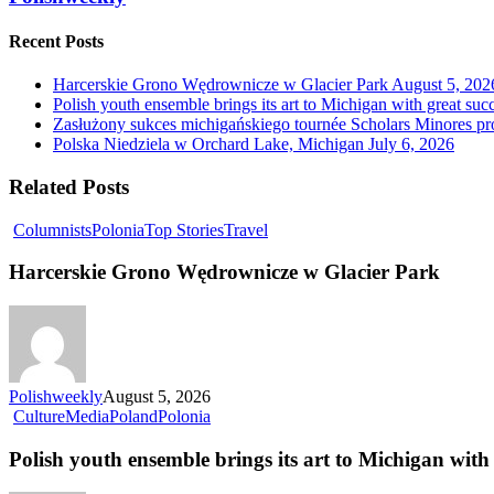
Recent Posts
Harcerskie Grono Wędrownicze w Glacier Park
August 5, 202
Polish youth ensemble brings its art to Michigan with great suc
Zasłużony sukces michigańskiego tournée Scholars Minores p
Polska Niedziela w Orchard Lake, Michigan
July 6, 2026
Related Posts
Columnists
Polonia
Top Stories
Travel
Harcerskie Grono Wędrownicze w Glacier Park
Polishweekly
August 5, 2026
Culture
Media
Poland
Polonia
Polish youth ensemble brings its art to Michigan with 