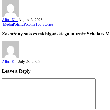
Alina Klin
August 3, 2026
Media
Poland
Polonia
Top Stories
Zasłużony sukces michigańskiego tournée Scholars M
Alina Klin
July 28, 2026
Leave a Reply