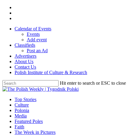
Skip
twitter
to
facebook
main
youtube
content
Calendar of Events
Events
Add event
Classifieds
Post an Ad
Advertisers
About Us
Contact Us
Polish Institute of Culture & Research
Hit enter to search or ESC to close
Close
Search
search
Menu
Top Stories
Culture
Polonia
Media
Featured Poles
Faith
The Week in Pictures