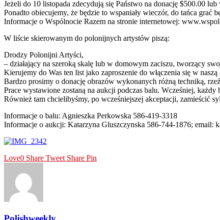
Jeżeli do 10 listopada zdecydują się Państwo na donację $500.00 lub
Ponadto obiecujemy, że będzie to wspaniały wieczór, do tańca grać b
Informacje o Wspólnocie Razem na stronie internetowej: www.wspol
W liście skierowanym do polonijnych artystów piszą:
Drodzy Polonijni Artyści,
– działający na szeroką skalę lub w domowym zaciszu, tworzący
Kierujemy do Was ten list jako zaproszenie do włączenia się w nasz
Bardzo prosimy o donację obrazów wykonanych różną techniką, rzeźb,
Prace wystawione zostaną na aukcji podczas balu. Wcześniej, każdy 
Również tam chcielibyśmy, po wcześniejszej akceptacji, zamieścić sy
Informacje o balu: Agnieszka Perkowska 586-419-3318
Informacje o aukcji: Katarzyna Gluszczynska 586-744-1876; email:
Love
0
Share
Tweet
Share
Pin
Polishweekly