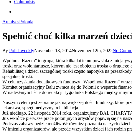
Columnists
search
Archives
Polonia
Spełnić choć kilka marzeń dzieci
By
Polishweekly
November 18, 2014
November 12th, 2022
No Comm
Wpólnota Razem” to grupa, która kilka lat temu powstała z inicjatyw
troski oraz wolontariusze, którym nie jest obojętna troska o drugie
Rehabilitacja dzieci szczególnej troski często napotyka na przeszko
specjalnej troski.
W celu uzyskania dodatkowych funduszy „Wspólnota Razem” wraz z w
Komitet organizacyjny Balu zwraca się do Polonii o wsparcie finansow
W nadesłanym liście do redakcji Tygodnika Polskiego między innym
Naszym celem jest zebranie jak największej ilości funduszy, które
lekarstwa, sprzęt medyczny, rehabilitacja….
Już niedługo, 22 listopada 2014 roku, organizujemy BAL CHARYTAT
Już wkrótce pierwsze prace polonijnych artystów pojawią się na nasze
Podczas zabawy będzie możliwość również poznania naszych dzieci i z
W imieniu organizatorów, ale przede wszystkim dzieci i ich rodzin p