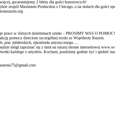
 więcej, gwarantujemy 2 bilety dla gości honorowych!
ędzie zespól Maximum Production z Chicago, a na stolach dla gości spe
notarazem.org
 swoje prace w różnych dziedzinach sztuki – PROSIMY WAS O POMOC!
ą akcję pomocy dzieciom szczególnej troski ze Wspólnoty Razem.
 prac jubilerskich, rękodzieła artystycznego….
będzie mógł zapoznać się z nimi na naszej stronie internetowej www.
lwetki każdego z artystów. Kochani, pomóżmy godnie żyć i spełnić mar
 kasienia75@gmail.com