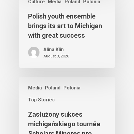
Culture
Media
Poland
Polonia
Polish youth ensemble
brings its art to Michigan
with great success
Alina Klin
August 3, 2026
Media
Poland
Polonia
Top Stories
Zasłużony sukces
michigańskiego tournée
Scholars Minores pro