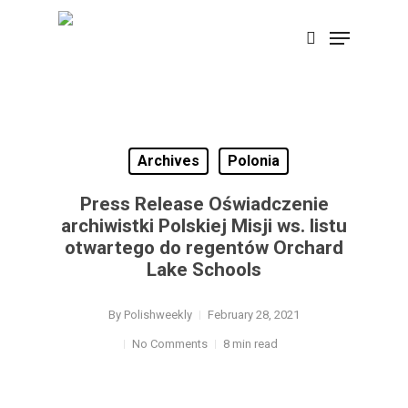
Skip
Menu
search
to
main
content
Archives
Polonia
Press Release Oświadczenie
archiwistki Polskiej Misji ws. listu
otwartego do regentów Orchard
Lake Schools
By
Polishweekly
February 28, 2021
No Comments
8 min read