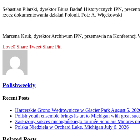
Sebastian Pilarski, dyrektor Biura Badań Historycznych IPN, prezen
rzecz dokumentowania działań Polonii. Fot.: A. Więckowski
Marzena Kruk, dyrektor Archiwum IPN, przemawia na Konferencji We
Love
0
Share
Tweet
Share
Pin
Polishweekly
Recent Posts
Harcerskie Grono Wędrownicze w Glacier Park
August 5, 202
Polish youth ensemble brings its art to Michigan with great suc
Zasłużony sukces michigańskiego tournée Scholars Minores p
Polska Niedziela w Orchard Lake, Michigan
July 6, 2026
Related Posts