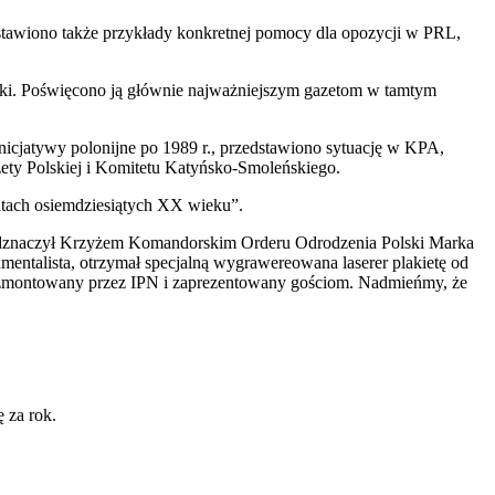
stawiono także przykłady konkretnej pomocy dla opozycji w PRL,
olski. Poświęcono ją głównie najważniejszym gazetom w tamtym
nicjatywy polonijne po 1989 r., przedstawiono sytuację w KPA,
zety Polskiej i Komitetu Katyńsko-Smoleńskiego.
tach osiemdziesiątych XX wieku”.
 odznaczył Krzyżem Komandorskim Orderu Odrodzenia Polski Marka
entalista, otrzymał specjalną wygrawereowana laserer plakietę od
 i zmontowany przez IPN i zaprezentowany gościom. Nadmieńmy, że
 za rok.