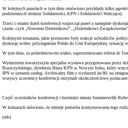
W kolejnych panelach w tym dniu omówiono przykłady kilku agentów
podziemnych struktur Solidarności, KPN i Solidarności Walczącej.
Trzeci i ostatni dzień konferencji rozpoczął panel a następnie dys
czasie, czyli „Nowemu Dziennikowi”, „Dziennikowi Związkowemu” 
Kolejnymi tematami, jakie poruszono były reakcje uchodźców polityc
dyskusję wobec przystąpienia Polski do Unii Europejskiej, sytuacj
W tym dniu, za pośrednictwem wideo, zaprezentowano referat dr T
Wydarzeniu towarzyszyła specjalna wystawa przygotowana przez dz
Ruszczyńskiego, dyrektora Biura KPN w Nowym Jorku, który wręczyła
IPN w uznaniu zasług. Archiwalny film z wydarzeń lat 80. na emigr
wszyscy uczestnicy konferencji otrzymali okolicznościowe pozłacane
Część uczestników konferencji i burmistrz miasta Summersville Rober
W kuluarach mówiono, że istnieje potrzeba kontynuowania tego rodzaj
(mb)