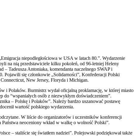
i „Emigracja niepodległościowa w USA w latach 80.”. Wydarzenie
i na nią przedstawiciele kilku pokoleń, od 96-letniej Heleny
ład – Tadeusza Antoniaka, komendanta naczelnego SWAP i
. Pojawili się członkowie „Solidarności”, Konfederacji Polski
k: Connecticut, New Jersey, Floryda i Michigan.
 i Polaków. Burmistrz wydał oficjalną proklamację, w której miasto
tęp do “wspaniałych osób z niezwykłym doświadczeniem”.
usznika – Polskę i Polaków”. Należy bardzo uszanować postawę
 docenił wartość polskiego wydarzenia.
y odczytane. W liście do organizatorów i uczestników konferencji
 za Państwa neoceniony wkład w walkę o wolność Polski”.
sce – staliście się światłem nadziei”. Polejowski podziękował także