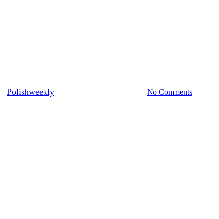
History
Polonia
Top Stories
i niepodległościowej w Wirginii
y
Polishweekly
June 10, 2025
June 12th, 2025
No Comments
6 min re