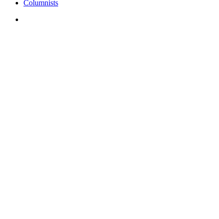
Columnists
search
O emigracj
B