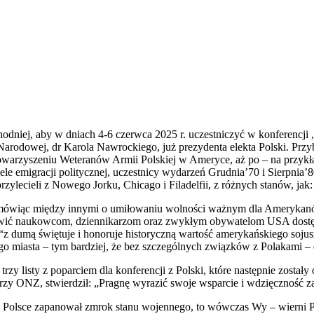
hodniej, aby w dniach 4-6 czerwca 2025 r. uczestniczyć w konferencj
odowej, dr Karola Nawrockiego, już prezydenta elekta Polski. Przybyl
owarzyszeniu Weteranów Armii Polskiej w Ameryce, aż po – na przyk
 emigracji politycznej, uczestnicy wydarzeń Grudnia’70 i Sierpnia’80
przylecieli z Nowego Jorku, Chicago i Filadelfii, z różnych stanów, ja
, mówiąc między innymi o umiłowaniu wolności ważnym dla Amerykanów
możliwić naukowcom, dziennikarzom oraz zwykłym obywatelom USA dos
 “z dumą świętuje i honoruje historyczną wartość amerykańskiego soj
ego miasta – tym bardziej, że bez szczególnych związków z Polakami –
rzy listy z poparciem dla konferencji z Polski, które następnie został
j przy ONZ, stwierdził: „Pragnę wyrazić swoje wsparcie i wdzięczność
w Polsce zapanował zmrok stanu wojennego, to wówczas Wy – wierni Pol