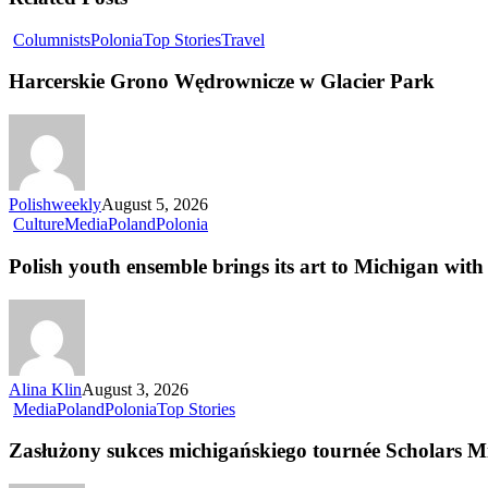
Columnists
Polonia
Top Stories
Travel
Harcerskie Grono Wędrownicze w Glacier Park
Polishweekly
August 5, 2026
Culture
Media
Poland
Polonia
Polish youth ensemble brings its art to Michigan with 
Alina Klin
August 3, 2026
Media
Poland
Polonia
Top Stories
Zasłużony sukces michigańskiego tournée Scholars M