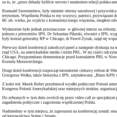
za to, że „przez dekady byliście sercem i sumieniem relacji polsko-a
Romuald Szeremietiew, były minister obrony narodowej i przywódca Pol
terytorium. Wspólnota Polska to my wszyscy, patrioci, przywiązani 
80. ub. wieku, po wyjściu z komunistycznego więzienia, mogłem odw
Wydarzenie było jednak przeznaczone w głównej mierze na referaty,
jednym z priorytetów IPN. Dr Sebastian Pilarski, również z IPN, wyg
były konsul generalny RP w Chicago, dr Paweł Zyzak, zajął się wsp
Pierwszy dzień konferencji zakończył panel a następnie dyskusja 
rząd USA, na amerykańskie media i reżim PRL. W tej części odczytan
Chicago. Przypomniano demonstracje przed konsulatem PRL w Nowym
Kornela Morawieckiego.
Drugi dzień konferencji rozpoczął niezmiernie ciekawy referat dr 
Grzegorza Wołka, także historyka z IPN, zatytułowany „Biuro KPN w
Z kolei red. Marek Bober przedstawił wysiłki polityczne Polonii am
Kongresu Polonii Amerykańskiej oraz mniejszych struktur, organizacj
Do zebranych w tym dniu zwrócił się przez video call ze specjalnym 
zagadnienia polityczne i zagrożenia współczesnej Polski.
Nadmieńmy w tym miejscu, że zaproszeni na konferencję zostali: sen
od kierownictwa Sejmu i Senatu.