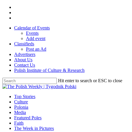
Skip
twitter
to
facebook
main
youtube
content
Calendar of Events
Events
Add event
Classifieds
Post an Ad
Advertisers
About Us
Contact Us
Polish Institute of Culture & Research
Hit enter to search or ESC to close
Close
Search
search
Menu
Top Stories
Culture
Polonia
Media
Featured Poles
Faith
The Week in Pictures