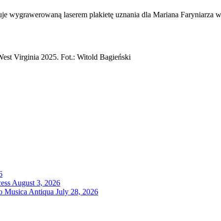
tuje wygrawerowaną laserem plakietę uznania dla Mariana Faryniarza w
st Virginia 2025. Fot.: Witold Bagieński
6
cess
August 3, 2026
ro Musica Antiqua
July 28, 2026