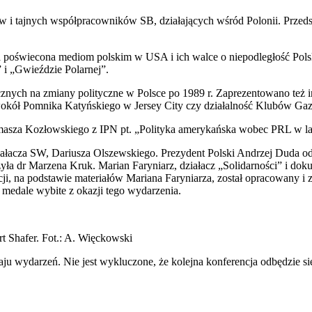
 i tajnych współpracowników SB, działających wśród Polonii. Przed
kusja poświecona mediom polskim w USA i ich walce o niepodległość P
i „Gwieździe Polarnej”.
znych na zmiany polityczne w Polsce po 1989 r. Zaprezentowano też i
ę wokół Pomnika Katyńskiego w Jersey City czy działalność Klubów Ga
omasza Kozłowskiego z IPN pt. „Polityka amerykańska wobec PRL w la
iałacza SW, Dariusza Olszewskiego. Prezydent Polski Andrzej Duda
 dr Marzena Kruk. Marian Faryniarz, działacz „Solidarności” i dokum
acji, na podstawie materiałów Mariana Faryniarza, został opracowany
 medale wybite z okazji tego wydarzenia.
t Shafer. Fot.: A. Więckowski
u wydarzeń. Nie jest wykluczone, że kolejna konferencja odbędzie się