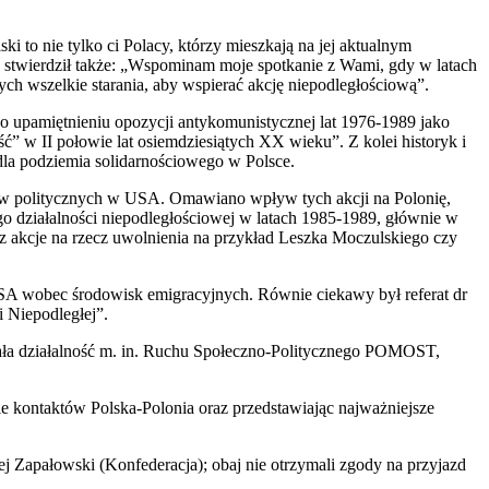
i to nie tylko ci Polacy, którzy mieszkają na jej aktualnym
w stwierdził także: „Wspominam moje spotkanie z Wami, gdy w latach
h wszelkie starania, aby wspierać akcję niepodległościową”.
o upamiętnieniu opozycji antykomunistycznej lat 1976-1989 jako
ć” w II połowie lat osiemdziesiątych XX wieku”. Z kolei historyk i
dla podziemia solidarnościowego w Polsce.
tów politycznych w USA. Omawiano wpływ tych akcji na Polonię,
go działalności niepodległościowej w latach 1985-1989, głównie w
akcje na rzecz uwolnienia na przykład Leszka Moczulskiego czy
USA wobec środowisk emigracyjnych. Równie ciekawy był referat dr
 Niepodległej”.
stała działalność m. in. Ruchu Społeczno-Politycznego POMOST,
ie kontaktów Polska-Polonia oraz przedstawiając najważniejsze
j Zapałowski (Konfederacja); obaj nie otrzymali zgody na przyjazd