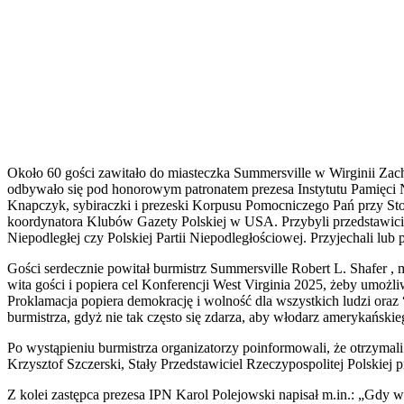
Około 60 gości zawitało do miasteczka Summersville w Wirginii Zac
odbywało się pod honorowym patronatem prezesa Instytutu Pamięci Nar
Knapczyk, sybiraczki i prezeski Korpusu Pomocniczego Pań przy St
koordynatora Klubów Gazety Polskiej w USA. Przybyli przedstawiciele
Niepodległej czy Polskiej Partii Niepodległościowej. Przyjechali lub 
Gości serdecznie powitał burmistrz Summersville Robert L. Shafer 
wita gości i popiera cel Konferencji West Virginia 2025, żeby u
Proklamacja popiera demokrację i wolność dla wszystkich ludzi oraz
burmistrza, gdyż nie tak często się zdarza, aby włodarz amerykański
Po wystąpieniu burmistrza organizatorzy poinformowali, że otrzymali t
Krzysztof Szczerski, Stały Przedstawiciel Rzeczypospolitej Polskie
Z kolei zastępca prezesa IPN Karol Polejowski napisał m.in.: „Gdy 