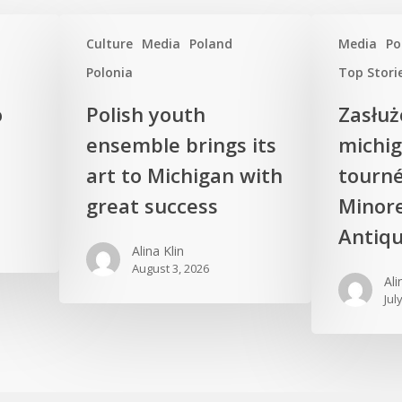
Culture
Media
Poland
Media
Po
Polonia
Top Stori
o
Polish youth
Zasłuż
ensemble brings its
michi
art to Michigan with
tourné
great success
Minore
Antiq
Alina Klin
August 3, 2026
Ali
Jul