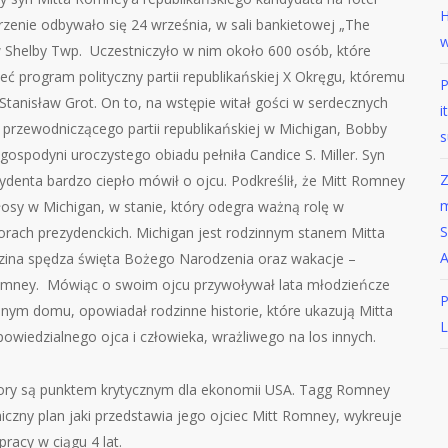
H
rzenie odbywało się 24 września, w sali bankietowej „The
w
 Shelby Twp. Uczestniczyło w nim około 600 osób, które
eć program polityczny partii republikańskiej X Okręgu, któremu
P
tanisław Grot. On to, na wstępie witał gości w serdecznych
i
 przewodniczącego partii republikańskiej w Michigan, Bobby
s
gospodyni uroczystego obiadu pełniła Candice S. Miller. Syn
Z
ydenta bardzo ciepło mówił o ojcu. Podkreślił, że Mitt Romney
m
łosy w Michigan, w stanie, który odegra ważną rolę w
S
rach prezydenckich. Michigan jest rodzinnym stanem Mitta
A
dzina spędza święta Bożego Narodzenia oraz wakacje –
omney. Mówiąc o swoim ojcu przywoływał lata młodzieńcze
P
nym domu, opowiadał rodzinne historie, które ukazują Mitta
L
wiedzialnego ojca i człowieka, wrażliwego na los innych.
bory są punktem krytycznym dla ekonomii USA. Tagg Romney
czny plan jaki przedstawia jego ojciec Mitt Romney, wykreuje
pracy w ciągu 4 lat.