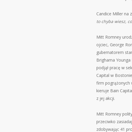
Candice Miller na
to chyba wiesz, co
Mitt Romney urodzi
ojciec, George Ro
gubernatorem stan
Brighama Younga i
podjął pracę w sek
Capital w Bostonie
firm pogrążonych w
kieruje Bain Capit
z jej akcji.
Mitt Romney polit
przeciwko zasiada
zdobywając 41 pr