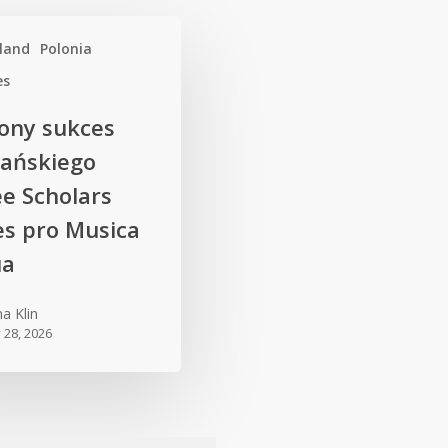
land
Polonia
es
ony sukces
gańskiego
e Scholars
s pro Musica
ua
na Klin
y 28, 2026