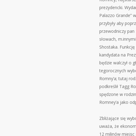
prezydencki. Wyda
Palazzo Grande” w
przybyły aby poprz
przewodniczy pan S
słowach, m.innymi
Shostaka. Funkcję 
kandydata na Prez
będzie walczył o g
tegorocznych wybo
Romny’a; tutaj ro
podkreślił Tagg R
spędzone w rodzin
Romney’a jako odpo
Zbliżające się wy
uważa, że ekonomi
12 milinów miejsc 