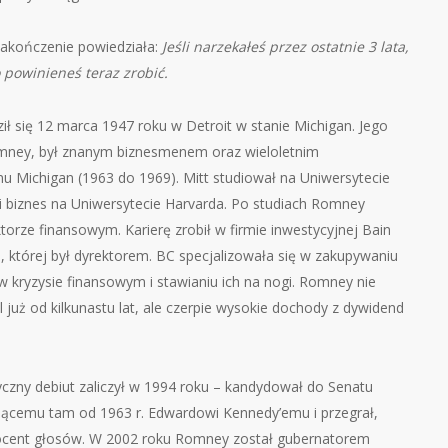
 zakończenie powiedziała:
Jeśli narzekałeś przez ostatnie 3 lata,
 powinieneś teraz zrobić.
ł się 12 marca 1947 roku w Detroit w stanie Michigan. Jego
mney, był znanym biznesmenem oraz wieloletnim
u Michigan (1963 do 1969). Mitt studiował na Uniwersytecie
 biznes na Uniwersytecie Harvarda. Po studiach Romney
torze finansowym. Karierę zrobił w firmie inwestycyjnej Bain
, której był dyrektorem. BC specjalizowała się w zakupywaniu
 kryzysie finansowym i stawianiu ich na nogi. Romney nie
al już od kilkunastu lat, ale czerpie wysokie dochody z dywidend
yczny debiut zaliczył w 1994 roku – kandydował do Senatu
jącemu tam od 1963 r. Edwardowi Kennedy’emu i przegrał,
ocent głosów. W 2002 roku Romney został gubernatorem