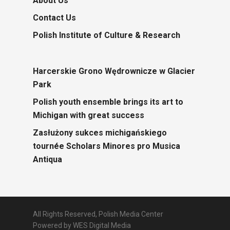
About Us
Contact Us
Polish Institute of Culture & Research
Harcerskie Grono Wędrownicze w Glacier
Park
Polish youth ensemble brings its art to
Michigan with great success
Zasłużony sukces michigańskiego
tournée Scholars Minores pro Musica
Antiqua
All Rights Reserved, Polish Media Center
Powered by
WES Digital Media