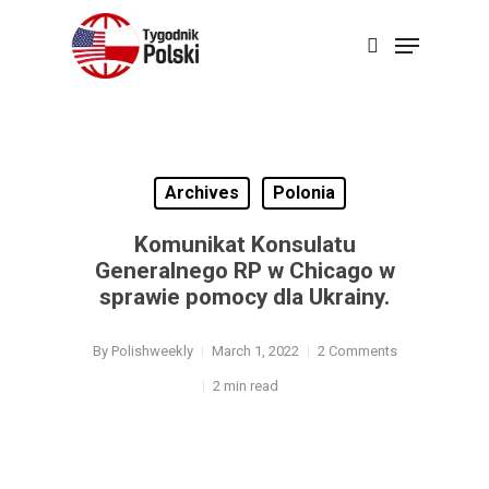
Skip
Menu
search
to
main
content
Archives
Polonia
Komunikat Konsulatu
Generalnego RP w Chicago w
sprawie pomocy dla Ukrainy.
By
Polishweekly
March 1, 2022
2 Comments
2 min read