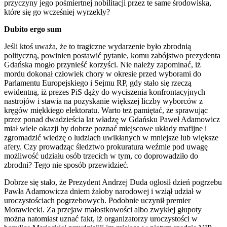
przyczyny jego pośmiertnej nobilitacji przez te same środowiska,
które się go wcześniej wyrzekły?
Dubito ergo sum
Jeśli ktoś uważa, że to tragiczne wydarzenie było zbrodnią
polityczną, powinien postawić pytanie, komu zabójstwo prezydenta
Gdańska mogło przynieść korzyści. Nie należy zapominać, iż
mordu dokonał człowiek chory w okresie przed wyborami do
Parlamentu Europejskiego i Sejmu RP, gdy stało się rzeczą
ewidentną, iż prezes PiS dąży do wyciszenia konfrontacyjnych
nastrojów i stawia na pozyskanie większej liczby wyborców z
kręgów miękkiego elektoratu. Warto też pamiętać, że sprawując
przez ponad dwadzieścia lat władzę w Gdańsku Paweł Adamowicz
miał wiele okazji by dobrze poznać miejscowe układy mafijne i
zgromadzić wiedzę o ludziach uwikłanych w mniejsze lub większe
afery. Czy prowadząc śledztwo prokuratura weźmie pod uwagę
możliwość udziału osób trzecich w tym, co doprowadziło do
zbrodni? Tego nie sposób przewidzieć.
Dobrze się stało, że Prezydent Andrzej Duda ogłosił dzień pogrzebu
Pawła Adamowicza dniem żałoby narodowej i wziął udział w
uroczystościach pogrzebowych. Podobnie uczynił premier
Morawiecki. Za przejaw małostkowości albo zwykłej głupoty
można natomiast uznać fakt, iż organizatorzy uroczystości w