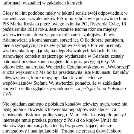
informacji wizualnej w zakładach karnych.
Głosy te i im podobne miały w jakimś sensie swój odpowiednik w
komentarzach zwolenników PiS-u po zabójstwie pracownika biura
PiS Marka Rosiaka przez byłego członka PO, Ryszarda Cybę, 18
października 2010 roku. Jest wszakże istotna różnica między
wypowiedziami dotyczącymi okoliczności zabójstwa Pawła
Adamowicza a komentarzami sprzed lat. O ile dobrze pamiętam,
media sympatyzujące dziewięć lat wcześniej z PiS-em oceniały
wydarzenia skupiając się na niepodważalnych faktach. Fakty
stanowiące kontekst tragicznego wydarzenia w Gdańsku zostały
natomiast przeinaczone i nagięte do z góry przyjętej tezy. W
odpowiedzi na artykuł Wojciecha Czuchnowskiego w „Wyborczej”
służba więzienna z Malborka przedstawiła listę kilkunastu kanałów
telewizyjnych, które mogą oglądać skazani. Jeden ze
współwięźniów Stefana W. stwierdził ponadto, że w zakładach
karnych rzadko ogląda się wiadomości, a
jeśli już to na Polsacie i
TVN
.
Nie oglądam żadnego z polskich kanałów telewizyjnych, toteż nie
będę podnosił kwestii ich ewentualnej odpowiedzialności za
zaostrzenie dyskursu politycznego. Mam jednak dostęp do prasy i
interesuje mnie przekaz płynący z Polski do krajów Unii i do
Stanów Zjednoczonych, a ten był w przeważającej mierze
antyrządowy i manipulatorski. Trudno się zresztą dziwić, skoro