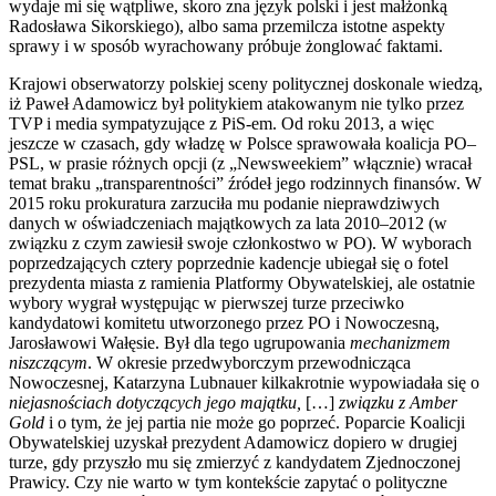
wydaje mi się wątpliwe, skoro zna język polski i jest małżonką
Radosława Sikorskiego), albo sama przemilcza istotne aspekty
sprawy i w sposób wyrachowany próbuje żonglować faktami.
Krajowi obserwatorzy polskiej sceny politycznej doskonale wiedzą,
iż Paweł Adamowicz był politykiem atakowanym nie tylko przez
TVP i media sympatyzujące z PiS-em. Od roku 2013, a więc
jeszcze w czasach, gdy władzę w Polsce sprawowała koalicja PO–
PSL, w prasie różnych opcji (z „Newsweekiem” włącznie) wracał
temat braku „transparentności” źródeł jego rodzinnych finansów. W
2015 roku prokuratura zarzuciła mu podanie nieprawdziwych
danych w oświadczeniach majątkowych za lata 2010–2012 (w
związku z czym zawiesił swoje członkostwo w PO). W wyborach
poprzedzających cztery poprzednie kadencje ubiegał się o fotel
prezydenta miasta z ramienia Platformy Obywatelskiej, ale ostatnie
wybory wygrał występując w pierwszej turze przeciwko
kandydatowi komitetu utworzonego przez PO i Nowoczesną,
Jarosławowi Wałęsie. Był dla tego ugrupowania
mechanizmem
niszczącym
. W okresie przedwyborczym przewodnicząca
Nowoczesnej, Katarzyna Lubnauer kilkakrotnie wypowiadała się o
niejasnościach dotyczących jego majątku,
[…]
związku z Amber
Gold
i o tym, że jej partia nie może go poprzeć. Poparcie Koalicji
Obywatelskiej uzyskał prezydent Adamowicz dopiero w drugiej
turze, gdy przyszło mu się zmierzyć z kandydatem Zjednoczonej
Prawicy. Czy nie warto w tym kontekście zapytać o polityczne