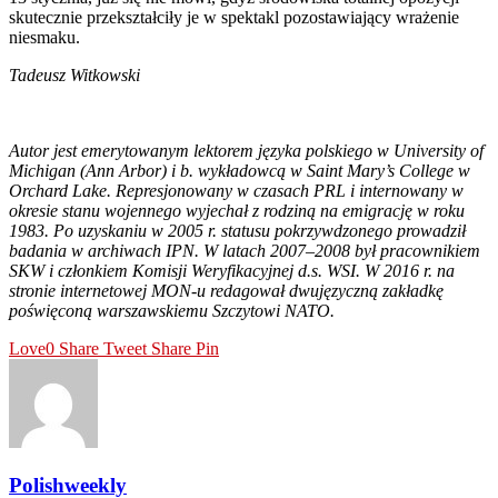
skutecznie przekształciły je w spektakl pozostawiający wrażenie
niesmaku.
Tadeusz Witkowski
Autor jest emerytowanym lektorem języka polskiego w University of
Michigan (Ann Arbor) i b. wykładowcą w Saint Mary’s College w
Orchard Lake. Represjonowany w czasach PRL i internowany w
okresie stanu wojennego wyjechał z rodziną na emigrację w roku
1983. Po uzyskaniu w 2005 r. statusu pokrzywdzonego prowadził
badania w archiwach IPN. W latach 2007–2008 był pracownikiem
SKW i członkiem Komisji Weryfikacyjnej d.s. WSI. W 2016 r. na
stronie internetowej MON-u redagował dwujęzyczną zakładkę
poświęconą warszawskiemu Szczytowi NATO.
Love
0
Share
Tweet
Share
Pin
Polishweekly