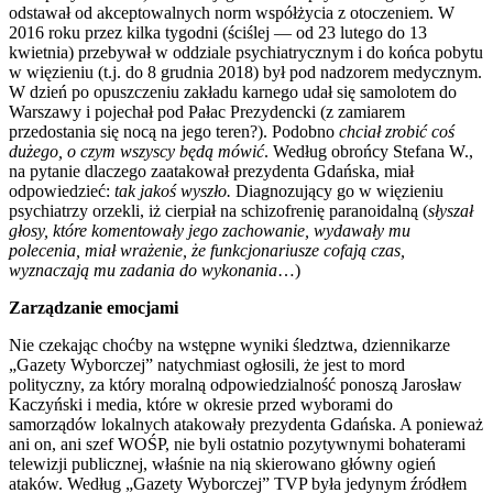
odstawał od akceptowalnych norm współżycia z otoczeniem. W
2016 roku przez kilka tygodni (ściślej — od 23 lutego do 13
kwietnia) przebywał w oddziale psychiatrycznym i do końca pobytu
w więzieniu (t.j. do 8 grudnia 2018) był pod nadzorem medycznym.
W dzień po opuszczeniu zakładu karnego udał się samolotem do
Warszawy i pojechał pod Pałac Prezydencki (z zamiarem
przedostania się nocą na jego teren?). Podobno
chciał zrobić coś
dużego, o czym wszyscy będą mówić
. Według obrońcy Stefana W.,
na pytanie dlaczego zaatakował prezydenta Gdańska, miał
odpowiedzieć:
tak jakoś wyszło.
Diagnozujący go w więzieniu
psychiatrzy orzekli, iż cierpiał na schizofrenię paranoidalną (
słyszał
głosy, które komentowały jego zachowanie, wydawały mu
polecenia, miał wrażenie, że funkcjonariusze cofają czas,
wyznaczają mu zadania do wykonania
…)
Zarządzanie emocjami
Nie czekając choćby na wstępne wyniki śledztwa, dziennikarze
„Gazety Wyborczej” natychmiast ogłosili, że jest to mord
polityczny, za który moralną odpowiedzialność ponoszą Jarosław
Kaczyński i media, które w okresie przed wyborami do
samorządów lokalnych atakowały prezydenta Gdańska. A ponieważ
ani on, ani szef WOŚP, nie byli ostatnio pozytywnymi bohaterami
telewizji publicznej, właśnie na nią skierowano główny ogień
ataków. Według „Gazety Wyborczej” TVP była jedynym źródłem