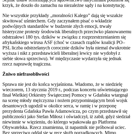
krzyk, że doszło do zamachu na niezależne sądy i na konstytucję.
Nie wszystkie przykłady „moralności Kalego” dają się wszakże
skwitować uśmiechem. Gdy zaczynałem pisać o wkładzie
podwójnych standardów w budzenie złych emocji, trwały
histeryczne protesty środowisk liberalnych przeciwko planowanemu
odstrzałowi 180 tys. dzików w związku z rozprzestrzenianiem się
afrykańskiego wirusa ASF (choć w czasach rządów koalicji PO–
PSL liczba odstrzelanych corocznie dzików była niemal dwukrotnie
wyższa i nikt z przedstawicieli liberalnej lewicy nie wydobył z
siebie słowa sprzeciwu). W międzyczasie wydarzyła się jednak
rzecz naprawdę tragiczna.
Żniwo niefrasobliwości
Sprawa nie jest do końca wyjaśniona. Wiadomo, że w niedzielę
wieczorem, 13 stycznia 2019 r., podczas koncertu uświetniającego
finał Wielkiej Orkiestry Świątecznej Pomocy w Gdańsku wtargnął
na scenę młody mężczyzna i nożem przypominającym broń wojsk
desantowych ugodził w okolice serca, w ramię i w przeponę
prezydenta Gdańska Pawła Adamowicza, po czym przedstawił się
publiczności jako Stefan Miłosz i oświadczył, iż zabił, gdyż siedział
niewinnie w więzieniu, do którego wpakowała go Platforma
Obywatelska. Rzecz znamienna, iż napastnik nie próbował uciec.
Bez sprzeciwu oddał się w ręce służb porządkowych. Mimo