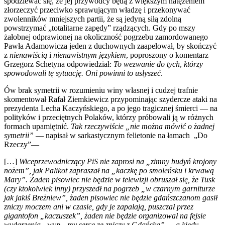
spodziewać się, że jej przywódcy będą z większym natężeniem
złorzeczyć przeciwko sprawującym władzę i przekonywać
zwolenników mniejszych partii, że są jedyną siłą zdolną
powstrzymać „totalitarne zapędy” rządzących. Gdy po mszy
żałobnej odprawionej na okoliczność pogrzebu zamordowanego
Pawła Adamowicza jeden z duchownych zaapelował, by skończyć
z
nienawiścią
i
nienawistnym językiem
, poproszony o komentarz
Grzegorz Schetyna odpowiedział:
To wezwanie do tych
,
którzy
spowodowali tę sytuację. Oni powinni to usłyszeć
.
Ów brak symetrii w rozumieniu winy własnej i cudzej trafnie
skomentował Rafał Ziemkiewicz przypominając szydercze ataki na
prezydenta Lecha Kaczyńskiego, a po jego tragicznej śmierci — na
polityków i przeciętnych Polaków, którzy próbowali ją w różnych
formach upamiętnić.
Tak rzeczywiście „nie można mówić o żadnej
symetrii”
— napisał w sarkastycznym felietonie na łamach „Do
Rzeczy”—
[…]
Wiceprzewodniczący PiS nie zaprosi na „zimny budyń krojony
nożem”, jak Palikot zapraszał na „kaczkę po smoleńsku i krwawą
Mary”. Żaden pisowiec nie będzie w telewizji obruszał się, że Tusk
(czy ktokolwiek inny) przyszedł na pogrzeb „w czarnym garniturze
jak jakiś Breżniew”, żaden pisowiec nie będzie gdańszczanom gasił
zniczy moczem ani w czasie, gdy je zapalają, puszczał przez
gigantofon „kaczuszek”, żaden nie będzie organizował na fejsie
wydarzenia „wyp…my serce ze zniczy z Gdańska” — a kiedy