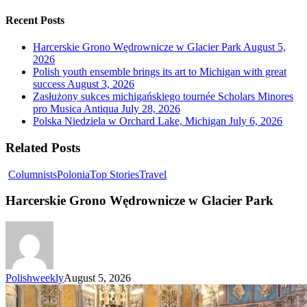
Recent Posts
Harcerskie Grono Wędrownicze w Glacier Park
August 5,
2026
Polish youth ensemble brings its art to Michigan with great
success
August 3, 2026
Zasłużony sukces michigańskiego tournée Scholars Minores
pro Musica Antiqua
July 28, 2026
Polska Niedziela w Orchard Lake, Michigan
July 6, 2026
Related Posts
Columnists
Polonia
Top Stories
Travel
Harcerskie Grono Wędrownicze w Glacier Park
Polishweekly
August 5, 2026