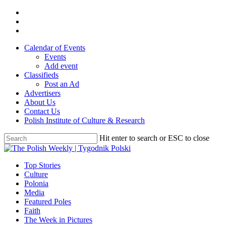
Skip
twitter
to
facebook
main
youtube
content
Calendar of Events
Events
Add event
Classifieds
Post an Ad
Advertisers
About Us
Contact Us
Polish Institute of Culture & Research
Hit enter to search or ESC to close
Close
Search
search
Menu
Top Stories
Culture
Polonia
Media
Featured Poles
Faith
The Week in Pictures