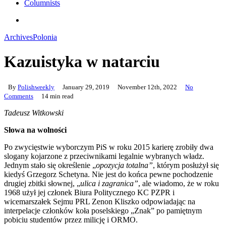
Columnists
search
Archives
Polonia
Kazuistyka w natarciu
By
Polishweekly
January 29, 2019
November 12th, 2022
No
Comments
14 min read
Tadeusz Witkowski
Słowa na wolności
Po zwycięstwie wyborczym PiS w roku 2015 karierę zrobiły dwa
slogany kojarzone z przeciwnikami legalnie wybranych władz.
Jednym stało się określenie „
opozycja totalna”
, którym posłużył się
kiedyś Grzegorz Schetyna. Nie jest do końca pewne pochodzenie
drugiej zbitki słownej, „
ulica i zagranica”
, ale wiadomo, że w roku
1968 użył jej członek Biura Politycznego KC PZPR i
wicemarszałek Sejmu PRL Zenon Kliszko odpowiadając na
interpelacje członków koła poselskiego „Znak” po pamiętnym
pobiciu studentów przez milicję i ORMO.