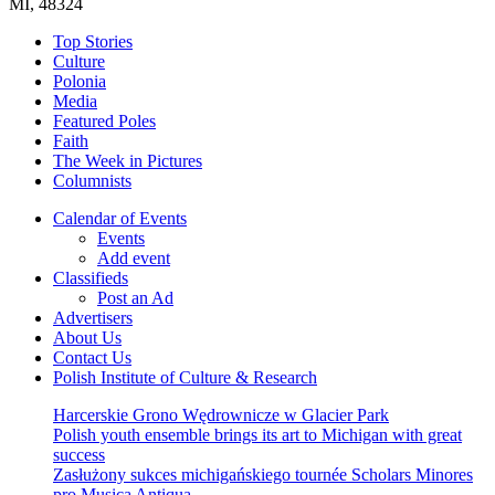
MI, 48324
Top Stories
Culture
Polonia
Media
Featured Poles
Faith
The Week in Pictures
Columnists
Calendar of Events
Events
Add event
Classifieds
Post an Ad
Advertisers
About Us
Contact Us
Polish Institute of Culture & Research
Harcerskie Grono Wędrownicze w Glacier Park
Polish youth ensemble brings its art to Michigan with great
success
Zasłużony sukces michigańskiego tournée Scholars Minores
pro Musica Antiqua