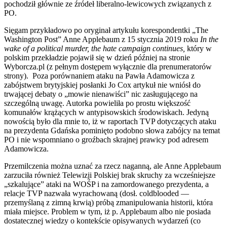
pochodził głównie ze źródeł liberalno-lewicowych związanych z
PO.
Sięgam przykładowo po oryginał artykułu korespondentki „The
Washington Post” Anne Applebaum z 15 stycznia 2019 roku
In the
wake of a political murder, the hate campaign continues,
który w
polskim przekładzie pojawił się w dzień później na stronie
Wyborcza.pl (z pełnym dostępem wyłącznie dla prenumeratorów
strony). Poza porównaniem ataku na Pawła Adamowicza z
zabójstwem brytyjskiej posłanki Jo Cox artykuł nie wniósł do
trwającej debaty o „mowie nienawiści” nic zasługującego na
szczególną uwagę. Autorka powieliła po prostu większość
komunałów krążących w antypisowskich środowiskach. Jedyną
nowością było dla mnie to, iż w raportach TVP dotyczących ataku
na prezydenta Gdańska pominięto podobno słowa zabójcy na temat
PO i nie wspomniano o groźbach skrajnej prawicy pod adresem
Adamowicza.
Przemilczenia można uznać za rzecz naganną, ale Anne Applebaum
zarzuciła również Telewizji Polskiej brak skruchy za wcześniejsze
„szkalujące” ataki na WOŚP i na zamordowanego prezydenta, a
relacje TVP nazwała wyrachowaną (dosł. coldblooded —
przemyślaną z zimną krwią) próbą zmanipulowania historii, która
miała miejsce. Problem w tym, iż p. Applebaum albo nie posiada
dostatecznej wiedzy o kontekście opisywanych wydarzeń (co