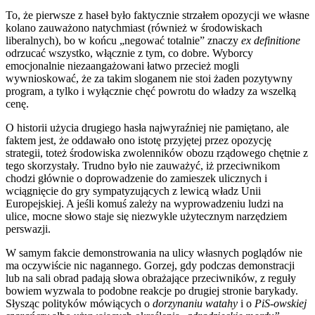
To, że pierwsze z haseł było faktycznie strzałem opozycji we własne
kolano zauważono natychmiast (również w środowiskach
liberalnych), bo w końcu „negować totalnie” znaczy
ex definitione
odrzucać wszystko, włącznie z tym, co dobre. Wyborcy
emocjonalnie niezaangażowani łatwo przecież mogli
wywnioskować, że za takim sloganem nie stoi żaden pozytywny
program, a tylko i wyłącznie chęć powrotu do władzy za wszelką
cenę.
O historii użycia drugiego hasła najwyraźniej nie pamiętano, ale
faktem jest, że oddawało ono istotę przyjętej przez opozycję
strategii, toteż środowiska zwolenników obozu rządowego chętnie z
tego skorzystały. Trudno było nie zauważyć, iż przeciwnikom
chodzi głównie o doprowadzenie do zamieszek ulicznych i
wciągnięcie do gry sympatyzujących z lewicą władz Unii
Europejskiej. A jeśli komuś zależy na wyprowadzeniu ludzi na
ulice, mocne słowo staje się niezwykle użytecznym narzędziem
perswazji.
W samym fakcie demonstrowania na ulicy własnych poglądów nie
ma oczywiście nic nagannego. Gorzej, gdy podczas demonstracji
lub na sali obrad padają słowa obrażające przeciwników, z reguły
bowiem wyzwala to podobne reakcje po drugiej stronie barykady.
Słysząc polityków mówiących o
dorzynaniu watahy
i o
PiS-owskiej