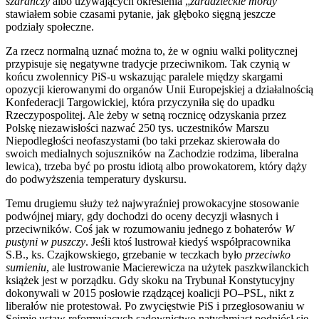
szarańczy
albo używających określenia „
zdradzieckie mordy”
stawiałem sobie czasami pytanie, jak głęboko sięgną jeszcze
podziały społeczne.
Za rzecz normalną uznać można to, że w ogniu walki politycznej
przypisuje się negatywne tradycje przeciwnikom. Tak czynią w
końcu zwolennicy PiS-u wskazując paralele między skargami
opozycji kierowanymi do organów Unii Europejskiej a działalnością
Konfederacji Targowickiej, która przyczyniła się do upadku
Rzeczypospolitej. Ale żeby w setną rocznicę odzyskania przez
Polskę niezawisłości nazwać 250 tys. uczestników Marszu
Niepodległości neofaszystami (bo taki przekaz skierowała do
swoich medialnych sojuszników na Zachodzie rodzima, liberalna
lewica), trzeba być po prostu idiotą albo prowokatorem, który dąży
do podwyższenia temperatury dyskursu.
Temu drugiemu służy też najwyraźniej prowokacyjne stosowanie
podwójnej miary, gdy dochodzi do oceny decyzji własnych i
przeciwników. Coś jak w rozumowaniu jednego z bohaterów
W
pustyni w puszczy
. Jeśli ktoś lustrował kiedyś współpracownika
S.B., ks. Czajkowskiego, grzebanie w teczkach było
przeciwko
sumieniu
, ale lustrowanie Macierewicza na użytek paszkwilanckich
książek jest w porządku. Gdy skoku na Trybunał Konstytucyjny
dokonywali w 2015 posłowie rządzącej koalicji PO–PSL, nikt z
liberałów nie protestował. Po zwycięstwie PiS i przegłosowaniu w
Sejmie ustaw reformujących sądownictwo natychmiast podniósł się