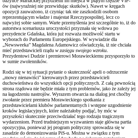
bazylice Mariackiej przydzielili im miejsca w piątym rzędzie VIP-
ów (najwyraźniej nie przewidując skutków). Nawet w kręgach
opozycji zauważono, iż czyniąc tak nie zaszkodzili osobom
reprezentującym władze i majestat Rzeczypospolitej, lecz co
najwyżej sobie samym. Warte przemyślenia jest szczególnie to, iż do
autorstwa scenariusza uroczystości przyznała się wdowa po
prezydencie Gdańska, która już rozważa możliwość startu w
wyborach do Parlamentu Europejskiego. W wywiadzie dla
„Newsweeka” Magdalena Adamowicz oświadczyła, iż nie chciała
mieć przedstawicieli rządu
w zasięgu swojego wzroku
.
Prezydentowi Dudzie i premierowi Morawieckiemu przysporzyło to
w sumie zwolenników.
Rodzi się w tej sytuacji pytanie o skuteczność apeli o odrzucenie
„mowy nienawiści” kierowanych przez przedstawicieli
duchowieństwa do wszystkich opcji politycznych. Z całą pewnością
strona rządowa nie będzie miała z tym problemów, jako że zależy jej
na łagodzeniu nastrojów. Wyrazem otwarcia na dialog jest choćby
zwołanie przez premiera Morawieckiego spotkania z
przedstawicielami klubów parlamentarnych i wstępne uzgodnienie
kroków legislacyjnych, które należałoby podjąć, by móc w
przyszłości skutecznie przeciwdziałać tego rodzaju tragicznym
wydarzeniom. Przed trudniejszym wyzwaniem staje główna partia
opozycyjna, ponieważ jej program polityczny sprowadza się w
zasadzie do demonizowania PiS-u. Można w związku z tym