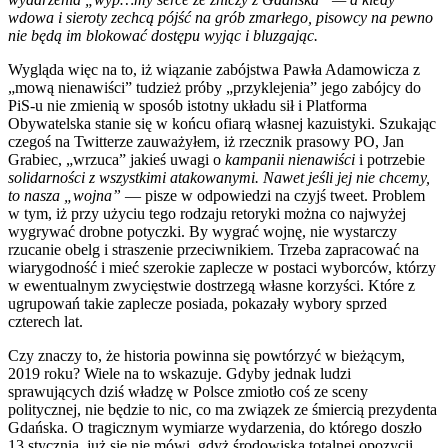
wdowa i sieroty zechcą pójść na grób zmarłego, pisowcy na pewno
nie będą im blokować dostępu wyjąc i bluzgając.
Wygląda więc na to, iż wiązanie zabójstwa Pawła Adamowicza z
„mową nienawiści” tudzież próby „przyklejenia” jego zabójcy do
PiS-u nie zmienią w sposób istotny układu sił i Platforma
Obywatelska stanie się w końcu ofiarą własnej kazuistyki. Szukając
czegoś na Twitterze zauważyłem, iż rzecznik prasowy PO, Jan
Grabiec, „wrzuca” jakieś uwagi o
kampanii nienawiści
i potrzebie
solidarności z wszystkimi atakowanymi. Nawet jeśli jej nie chcemy,
to nasza „wojna”
— pisze w odpowiedzi na czyjś tweet. Problem
w tym, iż przy użyciu tego rodzaju retoryki można co najwyżej
wygrywać drobne potyczki. By wygrać wojnę, nie wystarczy
rzucanie obelg i straszenie przeciwnikiem. Trzeba zapracować na
wiarygodność i mieć szerokie zaplecze w postaci wyborców, którzy
w ewentualnym zwycięstwie dostrzegą własne korzyści. Które z
ugrupowań takie zaplecze posiada, pokazały wybory sprzed
czterech lat.
Czy znaczy to, że historia powinna się powtórzyć w bieżącym,
2019 roku? Wiele na to wskazuje. Gdyby jednak ludzi
sprawujących dziś władzę w Polsce zmiotło coś ze sceny
politycznej, nie będzie to nic, co ma związek ze śmiercią prezydenta
Gdańska. O tragicznym wymiarze wydarzenia, do którego doszło
13 stycznia, już się nie mówi, gdyż środowiska totalnej opozycji