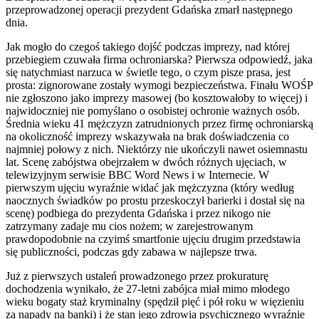
przeprowadzonej operacji prezydent Gdańska zmarł następnego
dnia.
Jak mogło do czegoś takiego dojść podczas imprezy, nad której
przebiegiem czuwała firma ochroniarska? Pierwsza odpowiedź, jaka
się natychmiast narzuca w świetle tego, o czym pisze prasa, jest
prosta: zignorowane zostały wymogi bezpieczeństwa. Finału WOŚP
nie zgłoszono jako imprezy masowej (bo kosztowałoby to więcej) i
najwidoczniej nie pomyślano o osobistej ochronie ważnych osób.
Średnia wieku 41 mężczyzn zatrudnionych przez firmę ochroniarską
na okoliczność imprezy wskazywała na brak doświadczenia co
najmniej połowy z nich. Niektórzy nie ukończyli nawet osiemnastu
lat. Scenę zabójstwa obejrzałem w dwóch różnych ujęciach, w
telewizyjnym serwisie BBC Word News i w Internecie. W
pierwszym ujęciu wyraźnie widać jak mężczyzna (który według
naocznych świadków po prostu przeskoczył barierki i dostał się na
scenę) podbiega do prezydenta Gdańska i przez nikogo nie
zatrzymany zadaje mu cios nożem; w zarejestrowanym
prawdopodobnie na czyimś smartfonie ujęciu drugim przedstawia
się publiczności, podczas gdy zabawa w najlepsze trwa.
Już z pierwszych ustaleń prowadzonego przez prokuraturę
dochodzenia wynikało, że 27-letni zabójca miał mimo młodego
wieku bogaty staż kryminalny (spędził pięć i pół roku w więzieniu
za napady na banki) i że stan jego zdrowia psychicznego wyraźnie