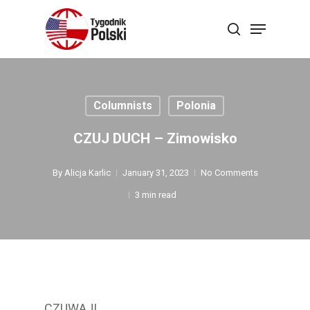
Skip
Menu
search
to
Close
main
Menu
content
Columnists
Polonia
CZUJ DUCH – Zimowisko
By
Alicja Karlic
January 31, 2023
No Comments
3 min read
CZUWAJ!