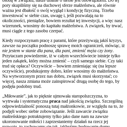
osobą w związku, nasze dbanie o siebie jest obowiązkiem. Do tej
pory skupiliśmy się na duchowej sferze małżeństwa, ale równie
ważna jest dbałość o swój wygląd i kondycję fizyczną. Trzeba
inwestować w siebie czas, uwagę i, jeśli pozwalają na to
okoliczności, pieniądze, bowiem rezultat tej inwestycji, a więc nasz
wizerunek, wnosimy do kapitału małżeństwa. A związek, by trwać,
musi ciągle z tego zasobu czerpać.
Kiedy rozpoczynam pracę z parami, które przeżywają jakiś kryzys,
zawsze na początku podnoszę sprawę moich ograniczeń, mówiąc, iż
nie jestem w stanie dla pana, dla pani, zmienić męża czy żony
.
Przytaczam powiedzenie, iż w całym wszechświecie istnieje tylko
jeden zakątek, który można zmienić – czyli samego siebie. Czy taki
trud się opłaca? Oczywiście – bowiem zmieniając się (na lepsze
oczywiście), produkujemy dobro, które wnosimy do małżeństwa.
Na wytworzonym przez nas dobru, związek musi skorzystać; co
więcej, nasza zmiana może zainspirować drugą osobę do tego, by
podjęła podobny trud.
„Miłowanie”, jak to pięknie ujmowała staropolszczyzna, to
wytrwała i systematyczna
praca
nad jakością związku. Szczególną
odpowiedzialność ponoszą tutaj małżonkowie, ze względu na to, że
podjęli wobec siebie zobowiązanie. Jeśli zawarcie związku
małżeńskiego potraktujemy tylko jako dane nam na zawsze
ukoronowanie miłości i zaprzestaniemy działań na rzecz jej
rozwoju, to zachowamy się tak, jakbyśmy budowanie domu