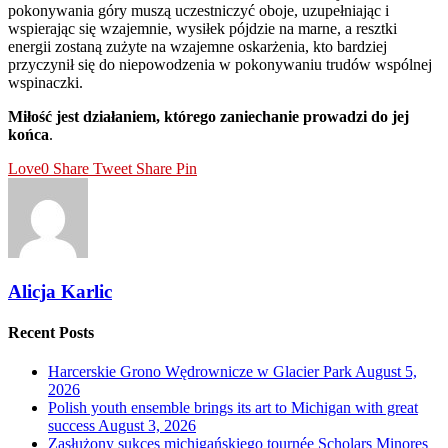
pokonywania góry muszą uczestniczyć oboje, uzupełniając i
wspierając się wzajemnie, wysiłek pójdzie na marne, a resztki
energii zostaną zużyte na wzajemne oskarżenia, kto bardziej
przyczynił się do niepowodzenia w pokonywaniu trudów wspólnej
wspinaczki.
Miłość jest działaniem, którego zaniechanie prowadzi do jej
końca
.
Love
0
Share
Tweet
Share
Pin
Alicja Karlic
Recent Posts
Harcerskie Grono Wędrownicze w Glacier Park
August 5,
2026
Polish youth ensemble brings its art to Michigan with great
success
August 3, 2026
Zasłużony sukces michigańskiego tournée Scholars Minores