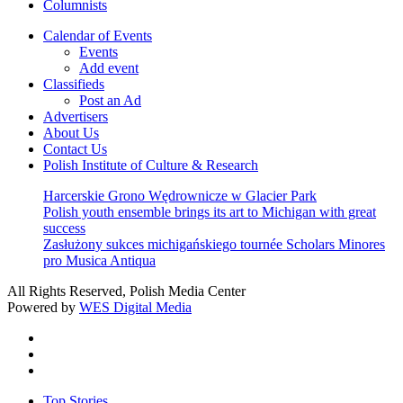
Columnists
Calendar of Events
Events
Add event
Classifieds
Post an Ad
Advertisers
About Us
Contact Us
Polish Institute of Culture & Research
Harcerskie Grono Wędrownicze w Glacier Park
Polish youth ensemble brings its art to Michigan with great
success
Zasłużony sukces michigańskiego tournée Scholars Minores
pro Musica Antiqua
All Rights Reserved, Polish Media Center
Powered by
WES Digital Media
twitter
facebook
youtube
Close
Top Stories