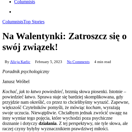
Columnists
search
Columnists
Top Stories
Na Walentynki: Zatroszcz się o
swój związek!
By
Alicja Karlic
February 5, 2023
No Comments
4 min read
Poradnik psychologiczny
Janusz Wróbel
Kochać, jak to łatwo powiedzieć
, brzmią słowa piosenki. Istotnie –
powiedzieć łatwo. Sprawa staje się bardziej skomplikowana, gdy
przyjdzie nam określić, co przez to chcielibyśmy wyrazić. Zapewne,
większość Czytelników pomyśli, że mówiąc
kocham
, wyrażają
swoje uczucia. Niewątpliwie. Chciałbym jednak zwrócić uwagę na
inny wymiar tego pojęcia, które wychodzi poza psychiczne
doznanie i dotyczy
działania
. Z tej perspektywy, nie tyle słowa, ale
raczej czyny byłyby wyznacznikiem prawdziwej miłości.