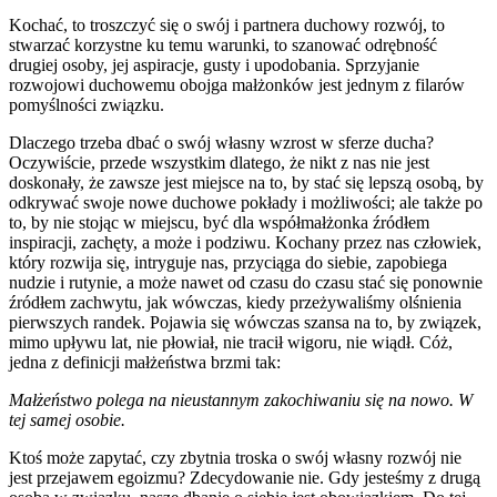
Kochać, to troszczyć się o swój i partnera duchowy rozwój, to
stwarzać korzystne ku temu warunki, to szanować odrębność
drugiej osoby, jej aspiracje, gusty i upodobania. Sprzyjanie
rozwojowi duchowemu obojga małżonków jest jednym z filarów
pomyślności związku.
Dlaczego trzeba dbać o swój własny wzrost w sferze ducha?
Oczywiście, przede wszystkim dlatego, że nikt z nas nie jest
doskonały, że zawsze jest miejsce na to, by stać się lepszą osobą, by
odkrywać swoje nowe duchowe pokłady i możliwości; ale także po
to, by nie stojąc w miejscu, być dla współmałżonka źródłem
inspiracji, zachęty, a może i podziwu. Kochany przez nas człowiek,
który rozwija się, intryguje nas, przyciąga do siebie, zapobiega
nudzie i rutynie, a może nawet od czasu do czasu stać się ponownie
źródłem zachwytu, jak wówczas, kiedy przeżywaliśmy olśnienia
pierwszych randek. Pojawia się wówczas szansa na to, by związek,
mimo upływu lat, nie płowiał, nie tracił wigoru, nie wiądł. Cóż,
jedna z definicji małżeństwa brzmi tak:
Małżeństwo polega na nieustannym zakochiwaniu się na nowo. W
tej samej osobie.
Ktoś może zapytać, czy zbytnia troska o swój własny rozwój nie
jest przejawem egoizmu? Zdecydowanie nie. Gdy jesteśmy z drugą