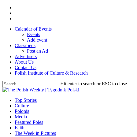
Skip
twitter
to
facebook
main
youtube
content
Calendar of Events
Events
Add event
Classifieds
Post an Ad
Advertisers
About Us
Contact Us
Polish Institute of Culture & Research
Hit enter to search or ESC to close
Close
Search
search
Menu
Top Stories
Culture
Polonia
Media
Featured Poles
Faith
The Week in Pictures