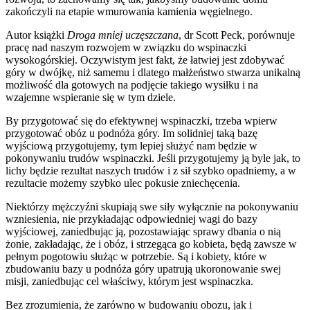
zakończyli na etapie wmurowania kamienia węgielnego.
Autor książki
Droga mniej uczęszczana
, dr Scott Peck, porównuje
pracę nad naszym rozwojem w związku do wspinaczki
wysokogórskiej. Oczywistym jest fakt, że łatwiej jest zdobywać
góry w dwójkę, niż samemu i dlatego małżeństwo stwarza unikalną
możliwość dla gotowych na podjęcie takiego wysiłku i na
wzajemne wspieranie się w tym dziele.
By przygotować się do efektywnej wspinaczki, trzeba wpierw
przygotować obóz u podnóża góry. Im solidniej taką bazę
wyjściową przygotujemy, tym lepiej służyć nam będzie w
pokonywaniu trudów wspinaczki. Jeśli przygotujemy ją byle jak, to
lichy będzie rezultat naszych trudów i z sił szybko opadniemy, a w
rezultacie możemy szybko ulec pokusie zniechęcenia.
Niektórzy mężczyźni skupiają swe siły wyłącznie na pokonywaniu
wzniesienia, nie przykładając odpowiedniej wagi do bazy
wyjściowej, zaniedbując ją, pozostawiając sprawy dbania o nią
żonie, zakładając, że i obóz, i strzegąca go kobieta, będą zawsze w
pełnym pogotowiu służąc w potrzebie. Są i kobiety, które w
zbudowaniu bazy u podnóża góry upatrują ukoronowanie swej
misji, zaniedbując cel właściwy, którym jest wspinaczka.
Bez zrozumienia, że zarówno w budowaniu obozu, jak i