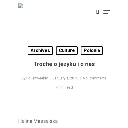
Skip
Menu
search
to
Close
main
Menu
content
Archives
Culture
Polonia
Trochę o języku i o nas
By
Polishweekly
January 1, 2015
No Comments
4 min read
Halina Massalska