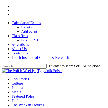
Skip
twitter
to
facebook
main
youtube
content
Calendar of Events
Events
Add event
Classifieds
Post an Ad
Advertisers
About Us
Contact Us
Polish Institute of Culture & Research
Hit enter to search or ESC to close
Close
Search
search
Menu
Top Stories
Culture
Polonia
Media
Featured Poles
Faith
The Week in Pictures