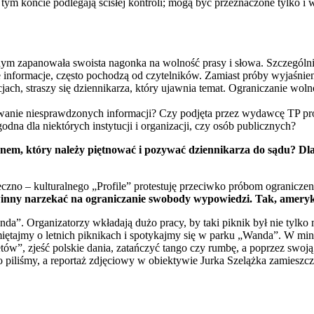
ym koncie podlegają ścisłej kontroli; mogą być przeznaczone tylko i 
jnym zapanowała swoista nagonka na wolność prasy i słowa. Szczególn
formacje, często pochodzą od czytelników. Zamiast próby wyjaśnieni
ach, straszy się dziennikarza, który ujawnia temat. Ograniczanie wolno
wanie niesprawdzonych informacji? Czy podjęta przez wydawcę TP prób
godna dla niektórych instytucji i organizacji, czy osób publicznych?
zynem, który należy piętnować i pozywać dziennikarza do sądu? D
czno – kulturalnego „Profile” protestuję przeciwko próbom ograniczen
inny narzekać na ograniczanie swobody wypowiedzi. Tak, amerykańs
nda”. Organizatorzy wkładają dużo pracy, by taki piknik był nie tylk
amiętajmy o letnich piknikach i spotykajmy się w parku „Wanda”. W min
”, zjeść polskie dania, zatańczyć tango czy rumbę, a poprzez swoją t
ino piliśmy, a reportaż zdjęciowy w obiektywie Jurka Szelążka zamie