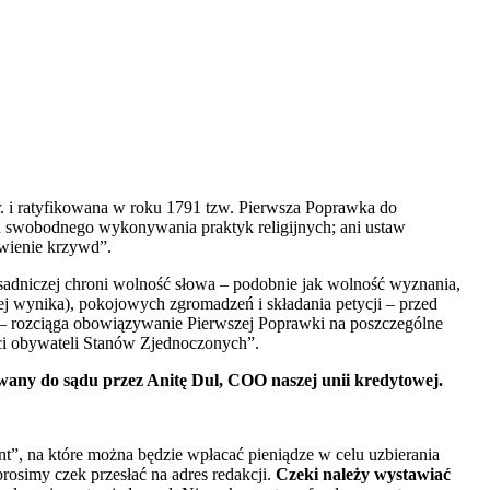
. i ratyfikowana w roku 1791 tzw. Pierwsza Poprawka do
ch swobodnego wykonywania praktyk religijnych; ani ustaw
awienie krzywd”.
asadniczej chroni wolność słowa – podobnie jak wolność wyznania,
iej wynika), pokojowych zgromadzeń i składania petycji – przed
m – rozciąga obowiązywanie Pierwszej Poprawki na poszczególne
ści obywateli Stanów Zjednoczonych”.
zwany do sądu przez Anitę Dul, COO naszej unii kredytowej.
nt”, na które można będzie wpłacać pieniądze w celu uzbierania
rosimy czek przesłać na adres redakcji.
Czeki należy wystawiać