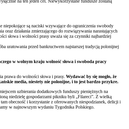
wyłącznie na ten jeden cel. Niewykorzystane fundusze zostaną
ie niepokojące są naciski wzywające do ograniczenia swobody
a oraz działania zmierzającego do rozwiązywania narastających
ści słowa i wolności prasy uważa się za czynniki najbardziej
a uratowania przed bankructwem najstarszej tradycją polonijnej
laczego w wolnym kraju wolność słowa i swoboda pracy
ia prawa do wolności słowa i prasy.
Wydawać by się mogło, że
kie media, niestety nie polonijne, i to jest bardzo przykre.
o miejscem uzbierania dodatkowych funduszy pieniężnych na
ioną niedzielę gospodarzami pikniku byli „Filareci”. Z wielką
am obecność i korzystanie z oferowanych niespodzianek, delicji i
szczamy w najnowszym wydaniu Tygodnika Polskiego.