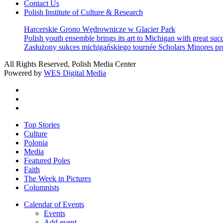
Contact Us
Polish Institute of Culture & Research
Harcerskie Grono Wędrownicze w Glacier Park
Polish youth ensemble brings its art to Michigan with great suc
Zasłużony sukces michigańskiego tournée Scholars Minores p
All Rights Reserved, Polish Media Center
Powered by
WES Digital Media
twitter
facebook
youtube
Close
Top Stories
Menu
Culture
Polonia
Media
Featured Poles
Faith
The Week in Pictures
Columnists
Calendar of Events
Events
Add event