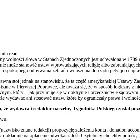
 min read
ony wolności słowa w Stanach Zjednoczonych jest uchwalona w 1789 r
s nie może stanowić ustaw wprowadzających religię albo zabraniający
 do spokojnego odbywania zebrań i wnoszenia do rządu petycji o napr
prawna stoi jednak na stanowisku, że ta część amerykańskiej Ustawy Z
apisane w Pierwszej Poprawce, ale uważa się, że w sposób logiczny z n
awnym, który – jak przyjmuje się w doktrynie i orzecznictwie sądowy
oże wydawać ani stosować ustaw, które by ograniczały prawa i wolno
o, że wydawca i redaktor naczelny Tygodnika Polskiego został po
zwu.
 (nazwisko znane redakcji) propozycję założenia konta „donation accou
dokładnie na opłacenie adwokata. Jeśli Czytelnicy chcieliby pomóc, p