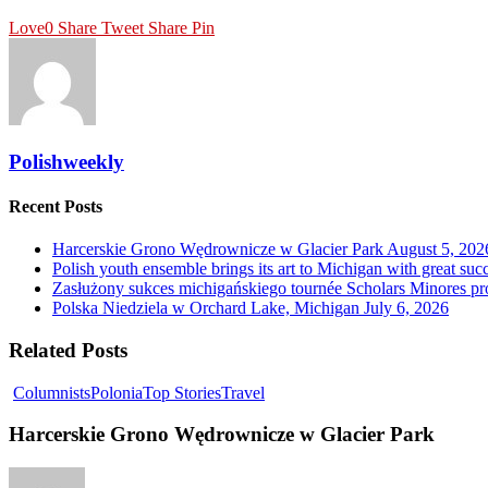
Love
0
Share
Tweet
Share
Pin
Polishweekly
Recent Posts
Harcerskie Grono Wędrownicze w Glacier Park
August 5, 202
Polish youth ensemble brings its art to Michigan with great suc
Zasłużony sukces michigańskiego tournée Scholars Minores p
Polska Niedziela w Orchard Lake, Michigan
July 6, 2026
Related Posts
Columnists
Polonia
Top Stories
Travel
Harcerskie Grono Wędrownicze w Glacier Park