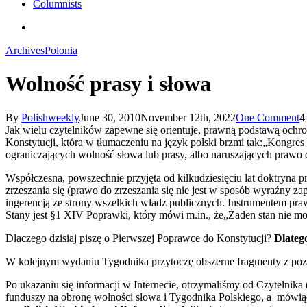
Columnists
search
Archives
Polonia
Wolność prasy i słowa
By
Polishweekly
June 30, 2010
November 12th, 2022
One Comment
4
Jak wielu czytelników zapewne się orientuje, prawną podstawą ochr
Konstytucji, która w tłumaczeniu na język polski brzmi tak:„Kongre
ograniczających wolność słowa lub prasy, albo naruszających prawo
Współczesna, powszechnie przyjęta od kilkudziesięciu lat doktryna 
zrzeszania się (prawo do zrzeszania się nie jest w sposób wyraźny z
ingerencją ze strony wszelkich władz publicznych. Instrumentem pr
Stany jest §1 XIV Poprawki, który mówi m.in., że„Żaden stan nie m
Dlaczego dzisiaj piszę o Pierwszej Poprawce do Konstytucji?
Dlateg
W kolejnym wydaniu Tygodnika przytoczę obszerne fragmenty z po
Po ukazaniu się informacji w Internecie, otrzymaliśmy od Czytelnika
funduszy na obronę wolności słowa i Tygodnika Polskiego, a mówiąc 