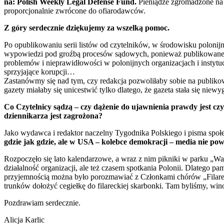
na: Polish Weekly Legal Defense Fund.
Pieniądze zgromadzone na t
proporcjonalnie zwrócone do ofiarodawców.
Z góry serdecznie dziękujemy za wszelką pomoc.
Po opublikowaniu serii listów od czytelników, w środowisku poloni
wypowiedzi pod groźbą procesów sądowych, ponieważ publikowane in
problemów i nieprawidłowości w polonijnych organizacjach i instytucj
sprzyjające korupcji…
Zastanówmy się nad tym, czy redakcja pozwoliłaby sobie na publiko
gazety miałaby się unicestwić tylko dlatego, że gazeta stała się niewy
Co Czytelnicy sądzą – czy dążenie do ujawnienia prawdy jest c
dziennikarza jest zagrożona?
Jako wydawca i redaktor naczelny Tygodnika Polskiego i pisma społe
gdzie jak gdzie, ale w USA – kolebce demokracji – media nie pow
Rozpoczęło się lato kalendarzowe, a wraz z nim pikniki w parku „Wa
działalność organizacji, ale też czasem spotkania Polonii. Dlatego p
przyjemnością można było porozmawiać z Członkami chórów „Filaretów
trunków dołożyć cegiełkę do filareckiej skarbonki. Tam byliśmy, w
Pozdrawiam serdecznie.
Alicja Karlic