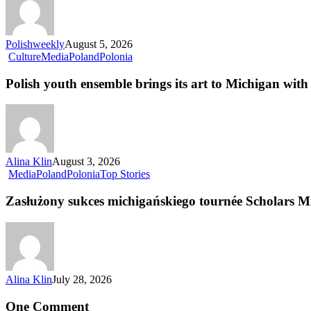
Polishweekly
August 5, 2026
Culture
Media
Poland
Polonia
Polish youth ensemble brings its art to Michigan with 
Alina Klin
August 3, 2026
Media
Poland
Polonia
Top Stories
Zasłużony sukces michigańskiego tournée Scholars M
Alina Klin
July 28, 2026
One Comment