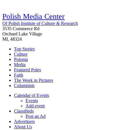
Polish Media Center
Of Polish Institute of Culture & Research
3535 Commerce Rd
Orchard Lake Village
MI, 48324
Top Stories
Culture
Polonia
Media
Featured Poles
Faith
The Week in Pictures
Columnists
Calendar of Events
Events
Add event
Classifieds
Post an Ad
Advertisers
About Us