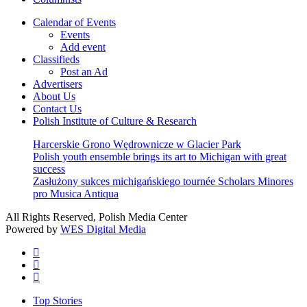
Calendar of Events
Events
Add event
Classifieds
Post an Ad
Advertisers
About Us
Contact Us
Polish Institute of Culture & Research
Harcerskie Grono Wędrownicze w Glacier Park
Polish youth ensemble brings its art to Michigan with great
success
Zasłużony sukces michigańskiego tournée Scholars Minores
pro Musica Antiqua
All Rights Reserved, Polish Media Center
Powered by
WES Digital Media
twitter
facebook
youtube
Close
Top Stories