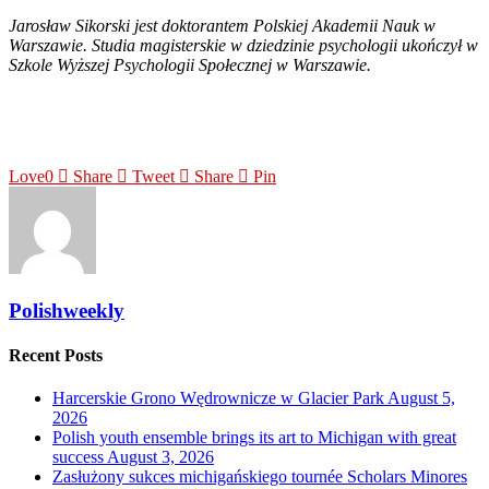
Jarosław Sikorski jest doktorantem Polskiej Akademii Nauk w
Warszawie. Studia magisterskie w dziedzinie psychologii ukończył w
Szkole Wyższej Psychologii Społecznej w Warszawie.
Love
0
Share
Tweet
Share
Pin
Polishweekly
Recent Posts
Harcerskie Grono Wędrownicze w Glacier Park
August 5,
2026
Polish youth ensemble brings its art to Michigan with great
success
August 3, 2026
Zasłużony sukces michigańskiego tournée Scholars Minores