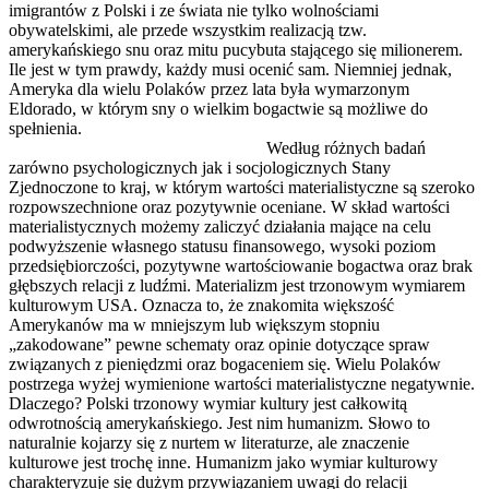
imigrantów z Polski i ze świata nie tylko wolnościami
obywatelskimi, ale przede wszystkim realizacją tzw.
amerykańskiego snu oraz mitu pucybuta stającego się milionerem.
Ile jest w tym prawdy, każdy musi ocenić sam. Niemniej jednak,
Ameryka dla wielu Polaków przez lata była wymarzonym
Eldorado, w którym sny o wielkim bogactwie są możliwe do
spełnienia.
Według różnych badań
zarówno psychologicznych jak i socjologicznych Stany
Zjednoczone to kraj, w którym wartości materialistyczne są szeroko
rozpowszechnione oraz pozytywnie oceniane. W skład wartości
materialistycznych możemy zaliczyć działania mające na celu
podwyższenie własnego statusu finansowego, wysoki poziom
przedsiębiorczości, pozytywne wartościowanie bogactwa oraz brak
głębszych relacji z ludźmi. Materializm jest trzonowym wymiarem
kulturowym USA. Oznacza to, że znakomita większość
Amerykanów ma w mniejszym lub większym stopniu
„zakodowane” pewne schematy oraz opinie dotyczące spraw
związanych z pieniędzmi oraz bogaceniem się. Wielu Polaków
postrzega wyżej wymienione wartości materialistyczne negatywnie.
Dlaczego? Polski trzonowy wymiar kultury jest całkowitą
odwrotnością amerykańskiego. Jest nim humanizm. Słowo to
naturalnie kojarzy się z nurtem w literaturze, ale znaczenie
kulturowe jest trochę inne. Humanizm jako wymiar kulturowy
charakteryzuje się dużym przywiązaniem uwagi do relacji