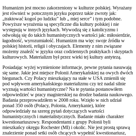
Humanizm jest mocno zakorzeniony w kulturze polskiej. Wyrażany
jest również w potocznym języku poprzez takie zwroty jak:
„traktować kogoś po ludzku” lub „ miej serce” i tym podobne.
Powyższe wyrażenia są specyficzne dla kultury polskiej i nie
występują w innych językach. Wywodzą się z katolicyzmu i
odwołują się do takich humanistycznych wartości jak: miłosierdzie,
łagodność, wyrozumiałość. Humanizm ma więc swoje źródła w
polskiej historii, religii i obyczajach. Elementy z nim związane
możemy znaleźć w języku oraz codziennych praktykach i skryptach
kulturowych. Materializm był przez wieki tej kultury antytezą.
Posiadając wyżej wymienione informacje, pewne pytania nasuwają
się same. Jakie jest miejsce Polonii Amerykańskiej na owych dwóch
biegunach. Czy Polacy mieszkający na stałe w USA zmienili się
pod wpływem amerykańskiego materializmu czy też nadal silnie
wyznają wartości humanistyczne? Na te pytania postanowiłem
odpowiedzieć w pracy magisterskiej na drodze badania naukowego.
Badania przeprowadziłem w 2008 roku. Wzięło w nich udział
ponad 350 osób (Polacy, Polonia, Amerykanie), które
odpowiedziały na szereg pytań dotyczących wartości
humanistycznych i materialistycznych. Badanie miało charakter
kwestionariuszowy. Respondentami z grupy Polonii byli
mieszkańcy okręgu Rochester (MI) i okolic. Nie jest prostą sprawą
znalezienie ponad setki osób chcących wypełnić kwestionariusz,