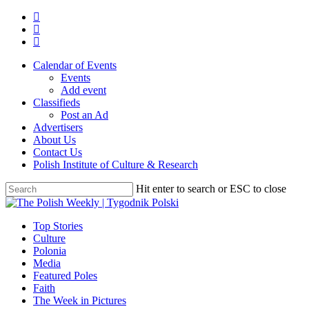
Skip
twitter
to
facebook
main
youtube
content
Calendar of Events
Events
Add event
Classifieds
Post an Ad
Advertisers
About Us
Contact Us
Polish Institute of Culture & Research
Hit enter to search or ESC to close
Close
Search
search
Menu
Top Stories
Culture
Polonia
Media
Featured Poles
Faith
The Week in Pictures