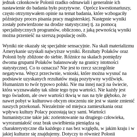
jednak członkowie Polonii rzadko odmawiali i generalnie ich
nastawienie do badania było pozytywne. Oprócz kwestionariuszy,
często otrzymywałem opinie na temat badania, które wzbogaciły
późniejszy proces pisania pracy magisterskiej. Następnie wyniki
zostały potwierdzone na drodze statystycznej tj. za pomocą
specjalistycznych programów, obliczono, z jaką pewnością wyniki
można przenieść na szerszą populację osób.
Wyniki nie okazały się specjalnie sensacyjnie. Na skali materializmu
Amerykanie uzyskali najwyższe wyniki. Rezultaty Polaków oraz
Polonii były zbliżone do siebie. Różnice na skalach pomiędzy
dwoma grupami Polaków balansowały na granicy istotności
statystycznej. Co to oznacza? Nie jest to rzecz szczególnie
negatywna. Wręcz przeciwnie, wnioski, które można wysnuć na
podstawie uzyskanych rezultatów mają pozytywny wydźwięk.
Humanizm to twór typowo polski. Nie ma innej nacji na świecie,
która wyznawałaby tak silnie tego typu wartości. Nie każdy jest
tego świadom, ale owe wartości tkwią w nas na tyle głęboko, że
nawet pobyt w kulturowo obcym otoczeniu nie jest w stanie zmienić
naszych przekonań. Niezależnie od miejsca zamieszkania oraz
wpływu kultury Polacy pozostają tacy sami. Wartości
humanistyczne takie jak: zorientowanie na drugiego człowieka,
wyrozumiałość oraz brak uwielbienia pieniądza są
charakterystyczne dla każdego z nas bez względu, w jakim kraju i w
jakiej kulturze się znajdujemy. Dotyczy to również Polonii