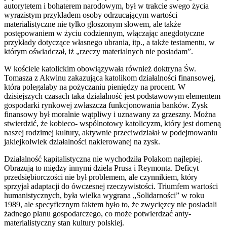
autorytetem i bohaterem narodowym, był w trakcie swego życia
wyrazistym przykładem osoby odrzucającym wartości
materialistyczne nie tylko głoszonym słowem, ale także
postępowaniem w życiu codziennym, włączając anegdotyczne
przykłady dotyczące własnego ubrania, itp., a także testamentu, w
którym oświadczał, iż „rzeczy materialnych nie posiadam”.
W kościele katolickim obowiązywała również doktryna Św.
Tomasza z Akwinu zakazująca katolikom działalności finansowej,
która polegałaby na pożyczaniu pieniędzy na procent. W
dzisiejszych czasach taka działalność jest podstawowym elementem
gospodarki rynkowej zwłaszcza funkcjonowania banków. Zysk
finansowy był moralnie wątpliwy i uznawany za grzeszny. Można
stwierdzić, że kobieco- wspólnotowy katolicyzm, który jest domeną
naszej rodzimej kultury, aktywnie przeciwdziałał w podejmowaniu
jakiejkolwiek działalności nakierowanej na zysk.
Działalność kapitalistyczna nie wychodziła Polakom najlepiej.
Obrazują to między innymi dzieła Prusa i Reymonta. Deficyt
przedsiębiorczości nie był problemem, ale czynnikiem, który
sprzyjał adaptacji do ówczesnej rzeczywistości. Triumfem wartości
humanistycznych, była wielka wygrana „Solidarności” w roku
1989, ale specyficznym faktem było to, że zwycięzcy nie posiadali
żadnego planu gospodarczego, co może potwierdzać anty-
materialistyczny stan kultury polskiej.