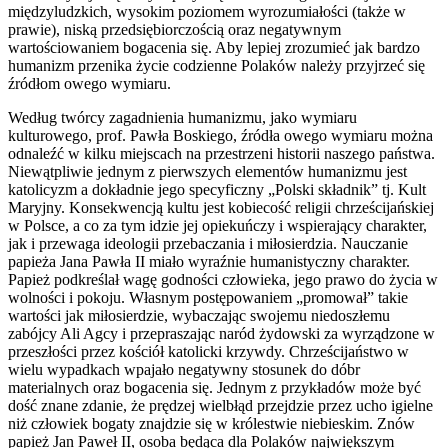
międzyludzkich, wysokim poziomem wyrozumiałości (także w
prawie), niską przedsiębiorczością oraz negatywnym
wartościowaniem bogacenia się. Aby lepiej zrozumieć jak bardzo
humanizm przenika życie codzienne Polaków należy przyjrzeć się
źródłom owego wymiaru.
Według twórcy zagadnienia humanizmu, jako wymiaru
kulturowego, prof. Pawła Boskiego, źródła owego wymiaru można
odnaleźć w kilku miejscach na przestrzeni historii naszego państwa.
Niewątpliwie jednym z pierwszych elementów humanizmu jest
katolicyzm a dokładnie jego specyficzny „Polski składnik” tj. Kult
Maryjny. Konsekwencją kultu jest kobiecość religii chrześcijańskiej
w Polsce, a co za tym idzie jej opiekuńczy i wspierający charakter,
jak i przewaga ideologii przebaczania i miłosierdzia. Nauczanie
papieża Jana Pawła II miało wyraźnie humanistyczny charakter.
Papież podkreślał wagę godności człowieka, jego prawo do życia w
wolności i pokoju. Własnym postępowaniem „promował” takie
wartości jak miłosierdzie, wybaczając swojemu niedoszłemu
zabójcy Ali Agcy i przepraszając naród żydowski za wyrządzone w
przeszłości przez kościół katolicki krzywdy. Chrześcijaństwo w
wielu wypadkach wpajało negatywny stosunek do dóbr
materialnych oraz bogacenia się. Jednym z przykładów może być
dość znane zdanie, że prędzej wielbłąd przejdzie przez ucho igielne
niż człowiek bogaty znajdzie się w królestwie niebieskim. Znów
papież Jan Paweł II, osoba będąca dla Polaków największym