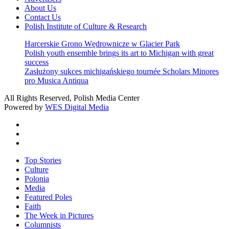
About Us
Contact Us
Polish Institute of Culture & Research
Harcerskie Grono Wędrownicze w Glacier Park
Polish youth ensemble brings its art to Michigan with great
success
Zasłużony sukces michigańskiego tournée Scholars Minores
pro Musica Antiqua
All Rights Reserved, Polish Media Center
Powered by
WES Digital Media
twitter
facebook
youtube
Close
Top Stories
Menu
Culture
Polonia
Media
Featured Poles
Faith
The Week in Pictures
Columnists