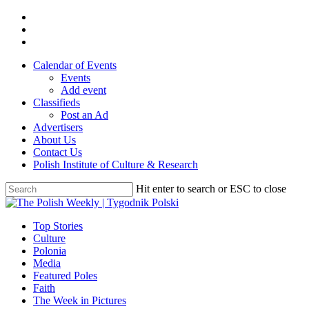
Skip
twitter
to
facebook
main
youtube
content
Calendar of Events
Events
Add event
Classifieds
Post an Ad
Advertisers
About Us
Contact Us
Polish Institute of Culture & Research
Hit enter to search or ESC to close
Close
Search
search
Menu
Top Stories
Culture
Polonia
Media
Featured Poles
Faith
The Week in Pictures