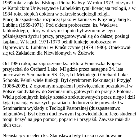
1969 roku z rąk ks. Biskupa Piotra Kałwy. W roku 1973, otrzymał
w Katolickim Uniwersytecie Lubelskim tytuł licencjata teologii, a w
1984 roku stopień doktora w zakresie socjologii religii.
Pracę duszpasterską rozpoczął jako wikariusz w Krężnicy Jarej k.
Lublina (1969-1971). Pod okiem proboszcza, ks. Wacława
Jabłońskiego, który w dużym stopniu był wzorem w jego
późniejszym życiu i pracy, przygotowywał się do dalszej posługi
kapłana. W latach 1971-1979 pełnił funkcję proboszcza w
Dąbrowicy k. Lublina i w Kraśniczynie (1979-1986). Opiekował
się też Zakładem dla Niewidomych w Żułowie.
Od 1986 roku, na zaproszenie ks. rektora Franciszka Kopera
przyjechał do Orchard Lake, MI gdzie przez następne 34. lata
pracował w Seminarium SS. Cyryla i Metodego i Orchard Lake
Schools. Pełnił wiele funkcji. Był dyrektorem Rekrutacji i Przyjęć
(1986-2005). Z ogromnym zapałem i poświęceniem poszukiwał w
Polsce kandydatów do Seminarium, gotowych do pracy z Polonią.
Wielu polonijnych księży zostało zrekrutowanych przez niego i dziś
żyją i pracują w naszych parafiach. Jednocześnie prowadził w
Seminarium wykłady z Teologii Pastoralnej (duszpasterstwo
migrantów). Był ojcem duchownym i spowiednikiem. Jego studenci
mogli liczyć na jego pomoc, poparcie i przyjaźń. Zawsze miał dla
nich czas.
Nieustającym celem ks. Stanisława były troska o zachowanie