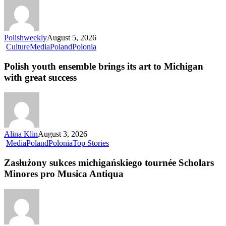
Polishweekly
August 5, 2026
Culture
Media
Poland
Polonia
Polish youth ensemble brings its art to Michigan
with great success
Alina Klin
August 3, 2026
Media
Poland
Polonia
Top Stories
Zasłużony sukces michigańskiego tournée Scholars
Minores pro Musica Antiqua