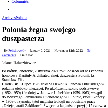
Columnists
search
Archives
Polonia
Polonia żegna swojego
duszpasterza
By
Polishweekly
January 9, 2021
November 12th, 2022
No
Comments
4 min read
Jolanta Halaczkiewicz
Po krótkiej chorobie, 2 stycznia 2021 roku odszedł od nas kanonik
honorowy Kapituły Archikatedralnej, duszpasterz Polonii, ks.
Stanisław Flis.
Urodził się 31 lipca 1945 roku w Dzwoli k. Janowa Lubelskiego w
rodzinie głęboko wierzącej. Po ukończeniu szkoły podstawowej
(1952-1959) i średniej w Janowie Lubelskim (1959-1963) wstąpił
do Wyższego Seminarium Duchownego w Lublinie, które ukończył
w 1969 otrzymując tytuł magistra teologii na podstawie pracy
„Dzieje parafii Zaklików”. Święcenia kapłańskie przyjął 17 czerwca