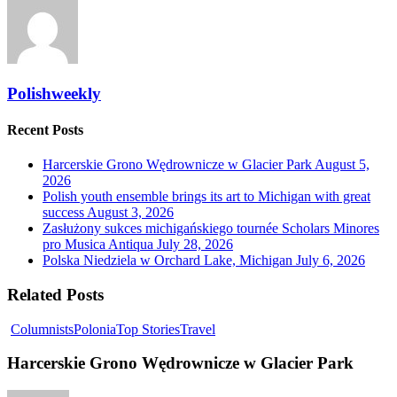
Polishweekly
Recent Posts
Harcerskie Grono Wędrownicze w Glacier Park
August 5,
2026
Polish youth ensemble brings its art to Michigan with great
success
August 3, 2026
Zasłużony sukces michigańskiego tournée Scholars Minores
pro Musica Antiqua
July 28, 2026
Polska Niedziela w Orchard Lake, Michigan
July 6, 2026
Related Posts
Columnists
Polonia
Top Stories
Travel
Harcerskie Grono Wędrownicze w Glacier Park