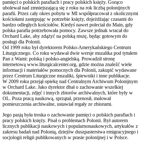
pamięci o polskich parafiach i pracy polskich księży. Gorąco
ubolewał nad zmniejszającą się z roku na rok liczbą polonijnych
parafii. Przez cały okres pobytu w MI współpracował z okolicznymi
kościołami zastępując w potrzebie księży, dojeżdżając czasami do
bardzo odległych kościołów. Kiedyś nawet poleciał do Main, gdy
polska parafia potrzebowała pomocy. Zawsze jednak wracał do
Orchard Lake, aby zdążyć na polską mszę, będąc gotowym do
posługi dla Polonii.
Od 1999 roku był dyrektorem Polsko-Amerykańskiego Centrum
Liturgicznego. Co roku wydawał dwie wersje mszalika pod tytułem
Pan z Wami: polską i polsko-angielską. Prowadził stronę
internetową www.liturgicalcenter.org, gdzie można znaleźć wiele
informacji i materiałów pomocnych dla Polonii, zakupić wydawane
przez Centrum Liturgiczne mszaliki, śpiewniki i inne publikacje.
W 2009 roku przejął opiekę nad Centralnym Archiwum Polonijnym
w Orchard Lake. Jako dyrektor dbał o zachowanie wszelkiej
dokumentacji, zdjęć i innych zbiorów archiwalnych, które były w
OL. Poza pracą naukową, sprzątał, przenosił, malował
pomieszczenia archiwalne, ustawiał regały ze zbiorami.
Jego pasją była troska o zachowanie pamięci o polskich parafiach i
pracy polskich księży. Pisał o problemach Polonii. Był autorem
licznych publikacji naukowych i popularnonaukowych, artykułów z
zakresu badań nad Polonią, dziejów duszpasterstwa emigracyjnego i
socjologii religii publikowanych w prasie polonijnej i w Polsce.