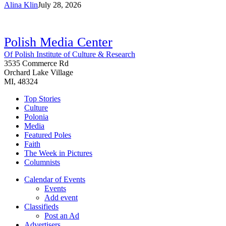
Alina Klin
July 28, 2026
Polish Media Center
Of Polish Institute of Culture & Research
3535 Commerce Rd
Orchard Lake Village
MI, 48324
Top Stories
Culture
Polonia
Media
Featured Poles
Faith
The Week in Pictures
Columnists
Calendar of Events
Events
Add event
Classifieds
Post an Ad
Advertisers