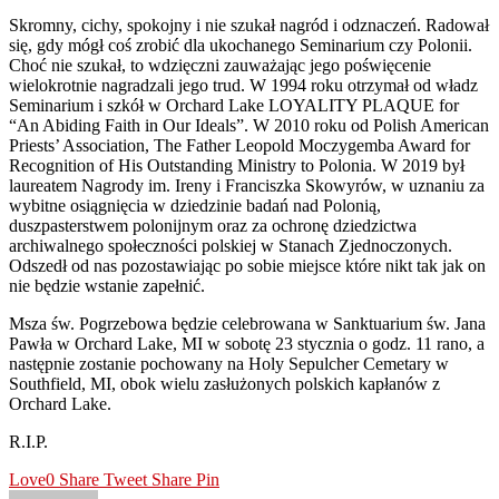
Skromny, cichy, spokojny i nie szukał nagród i odznaczeń. Radował
się, gdy mógł coś zrobić dla ukochanego Seminarium czy Polonii.
Choć nie szukał, to wdzięczni zauważając jego poświęcenie
wielokrotnie nagradzali jego trud. W 1994 roku otrzymał od władz
Seminarium i szkół w Orchard Lake LOYALITY PLAQUE for
“An Abiding Faith in Our Ideals”. W 2010 roku od Polish American
Priests’ Association, The Father Leopold Moczygemba Award for
Recognition of His Outstanding Ministry to Polonia. W 2019 był
laureatem Nagrody im. Ireny i Franciszka Skowyrów, w uznaniu za
wybitne osiągnięcia w dziedzinie badań nad Polonią,
duszpasterstwem polonijnym oraz za ochronę dziedzictwa
archiwalnego społeczności polskiej w Stanach Zjednoczonych.
Odszedł od nas pozostawiając po sobie miejsce które nikt tak jak on
nie będzie wstanie zapełnić.
Msza św. Pogrzebowa będzie celebrowana w Sanktuarium św. Jana
Pawła w Orchard Lake, MI w sobotę 23 stycznia o godz. 11 rano, a
następnie zostanie pochowany na Holy Sepulcher Cemetary w
Southfield, MI, obok wielu zasłużonych polskich kapłanów z
Orchard Lake.
R.I.P.
Love
0
Share
Tweet
Share
Pin