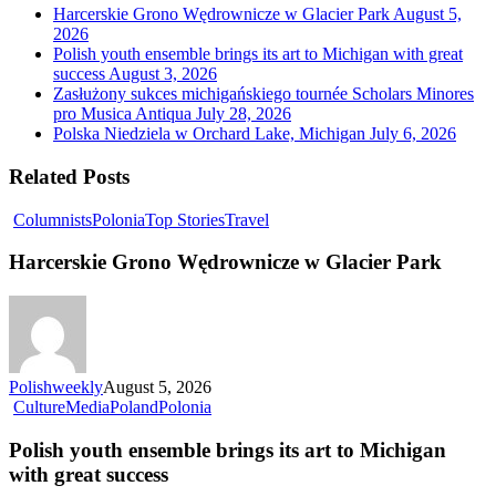
Harcerskie Grono Wędrownicze w Glacier Park
August 5,
2026
Polish youth ensemble brings its art to Michigan with great
success
August 3, 2026
Zasłużony sukces michigańskiego tournée Scholars Minores
pro Musica Antiqua
July 28, 2026
Polska Niedziela w Orchard Lake, Michigan
July 6, 2026
Related Posts
Columnists
Polonia
Top Stories
Travel
Harcerskie Grono Wędrownicze w Glacier Park
Polishweekly
August 5, 2026
Culture
Media
Poland
Polonia
Polish youth ensemble brings its art to Michigan
with great success