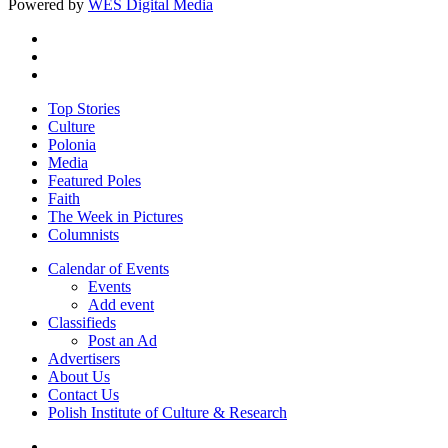
Powered by
WES Digital Media
twitter
facebook
youtube
Close
Top Stories
Menu
Culture
Polonia
Media
Featured Poles
Faith
The Week in Pictures
Columnists
Calendar of Events
Events
Add event
Classifieds
Post an Ad
Advertisers
About Us
Contact Us
Polish Institute of Culture & Research
twitter