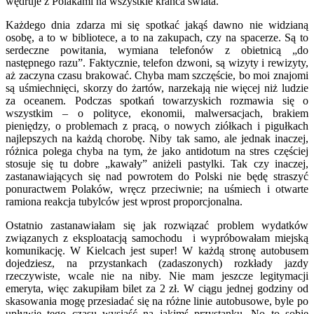
wędruje z Polakami na wszystkie krańca świata.
Każdego dnia zdarza mi się spotkać jakąś dawno nie widzianą
osobę, a to w bibliotece, a to na zakupach, czy na spacerze. Są to
serdeczne powitania, wymiana telefonów z obietnicą „do
następnego razu”. Faktycznie, telefon dzwoni, są wizyty i rewizyty,
aż zaczyna czasu brakować. Chyba mam szczęście, bo moi znajomi
są uśmiechnięci, skorzy do żartów, narzekają nie więcej niż ludzie
za oceanem. Podczas spotkań towarzyskich rozmawia się o
wszystkim – o polityce, ekonomii, malwersacjach, brakiem
pieniędzy, o problemach z pracą, o nowych ziółkach i pigułkach
najlepszych na każdą chorobę. Niby tak samo, ale jednak inaczej,
różnica polega chyba na tym, że jako antidotum na stres częściej
stosuje się tu dobre „kawały” aniżeli pastylki. Tak czy inaczej,
zastanawiających się nad powrotem do Polski nie będę straszyć
ponuractwem Polaków, wręcz przeciwnie; na uśmiech i otwarte
ramiona reakcja tubylców jest wprost proporcjonalna.
Ostatnio zastanawiałam się jak rozwiązać problem wydatków
związanych z eksploatacją samochodu i wypróbowałam miejską
komunikację. W Kielcach jest super! W każdą stronę autobusem
dojedziesz, na przystankach (zadaszonych) rozkłady jazdy
rzeczywiste, wcale nie na niby. Nie mam jeszcze legitymacji
emeryta, więc zakupiłam bilet za 2 zł. W ciągu jednej godziny od
skasowania mogę przesiadać się na różne linie autobusowe, byle po
upływie tego czasu wysiąść na jakimś przystanku. No to sobie