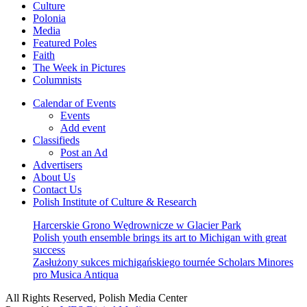
Culture
Polonia
Media
Featured Poles
Faith
The Week in Pictures
Columnists
Calendar of Events
Events
Add event
Classifieds
Post an Ad
Advertisers
About Us
Contact Us
Polish Institute of Culture & Research
Harcerskie Grono Wędrownicze w Glacier Park
Polish youth ensemble brings its art to Michigan with great
success
Zasłużony sukces michigańskiego tournée Scholars Minores
pro Musica Antiqua
All Rights Reserved, Polish Media Center