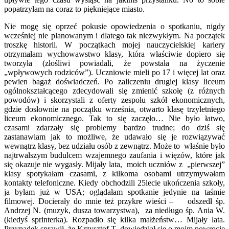
popatrzyłam na coraz to piękniejące miasto.
Nie mogę się oprzeć pokusie opowiedzenia o spotkaniu, nigdy
wcześniej nie planowanym i dlatego tak niezwykłym. Na początek
troszkę historii. W początkach mojej nauczycielskiej kariery
otrzymałam wychowawstwo klasy, która właściwie dopiero się
tworzyła (złośliwi powiadali, że powstała na życzenie
„wpływowych rodziców”). Uczniowie mieli po 17 i więcej lat oraz
pewien bagaż doświadczeń. Po zaliczeniu drugiej klasy liceum
ogólnokształcącego zdecydowali się zmienić szkołę (z różnych
powodów) i skorzystali z oferty zespołu szkół ekonomicznych,
gdzie dosłownie na początku września, otwarto klasę trzyletniego
liceum ekonomicznego. Tak to się zaczęło… Nie było łatwo,
czasami zdarzały się problemy bardzo trudne; do dziś się
zastanawiam jak to możliwe, że udawało się je rozwiązywać
wewnątrz klasy, bez udziału osób z zewnątrz. Może to właśnie było
najtrwalszym budulcem wzajemnego zaufania i więzów, które jak
się okazuje nie wygasły. Mijały lata, moich uczniów z „pierwszej”
klasy spotykałam czasami, z kilkoma osobami utrzymywałam
kontakty telefoniczne. Kiedy obchodzili 25lecie ukończenia szkoły,
ja byłam już w USA; oglądałam spotkanie jedynie na taśmie
filmowej. Docierały do mnie też przykre wieści – odszedł śp.
Andrzej N. (muzyk, dusza towarzystwa), za niedługo śp. Ania W.
(kiedyś sprinterka). Rozpadło się kilka małżeństw… Mijały lata.
Przypadek sprawił, że Krzysztof T. dowiedział się o moim powrocie