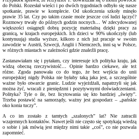
do Polski. Rozesłał wieści i po dwóch tygodniach odbyło się nasze
spotkanie, prawie w komplecie. Od ukończenia szkoły minęło
prawie 35 lat. Czy po takim czasie może jeszcze coś ludzi łączyć?
Rozmowy trwały do późnych godzin nocnych… W zdecydowanej
większości osiągnęli dobrą pozycję materialną dzięki pracy za
granicą, w krajach europejskich. Ich dzieci w 90% ukończyły (lub
kontynuują) studia wyższe, kilkoro z nich już pracuje w swoim
zawodzie w Austrii, Szwecji, Anglii i Niemczech, inni są w Polsce,
w różnych miastach w zależności gdzie znaleźli pracę.
Zastanawiałam się i pytałam, czy interesuje ich polityka kraju, jak
widzą obecną rzeczywistość… Opinie bardzo ciekawe, ale też
różne. Zgoda panowała co do tego, że bez wejścia do unii
europejskiej nigdy Polska nie byłaby taką jaka jest, a szczególnie
ważne było otwarcie granic. Ludzie wyjeżdżali, napatrzyli się jak
można żyć, wracali z pieniędzmi i pozytywnymi doświadczeniami.
Polityka? Tyle o ile, bez licytowania się kto bardziej „święty”.
Trzeba postawić na samorządy, ważny jest gospodarz – „pańskie
oko konia tuczy”.
A co im zostało z tamtych „szalonych” lat? Nie zatracili
wzajemnych kontaktów. Nawet jeśli nie często się spotykają wiedzą
o sobie i jak mówią jest między nimi takie „coś”, co nie pozwala
zapomnieć.