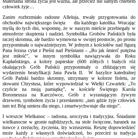
Materialna strona życia jest ważna, ale przecież nie samym chlebem
człowiek żyje…
Zanim rozbrzmiało radosne Alleluja, trwały przygotowania do
obchodów największego święta dla każdego katolika. Wracając
myślą do tych dni, wspomnę, że w naszym mieście przebiegały w
atmosferze skupienia i nadziei. Symbolika Grobów Pańskich była
raczej skromna, ale bardzo wymowna w swojej prostocie, po prostu
przypominała o najważniejszym. W jednym z kościołów nad figurą
Pana Jezusa cytat z Pieśni nad Pieśniami – „Bo jak śmierć potężna
jest miłość”, w innym symbolika nawiązywała do Roku
Kapłańskiego, a kolory papieskie (600 żółtych i białych róż
okalających Grób Pański) przypominały o zbliżającym się
wydarzeniu beatyfikacji Jana Pawła II. W bazylice katedralnej
Grób Pański bardzo skromny, utrzymany w kolorze fioletu, ze
słowami Chrystusa, które wypowiedział w Wielki Czwartek: „To
czyńcie na moją pamiątkę”, w kościele Świętego Karola
Boromeusza na Karczówce, Grób z wyrastającym żywym
drzewem, symbolem życia i przesłaniem: „tam gdzie żyje człowiek
tam też Bóg umiera dla niego, i zmartwychwstaje dla niego”.
I wreszcie Wielkanoc – radosna, uroczysta i tradycyjna. Śniadanie
wielkanocne w gronie najbliższych, na stole święcone, baranek na
trawce z rzeżuchy, życzenia, łzy wzruszenia. Resztę dopowiedzieć
może każdy z własnych doświadczeń, bo przecież ta tradycja