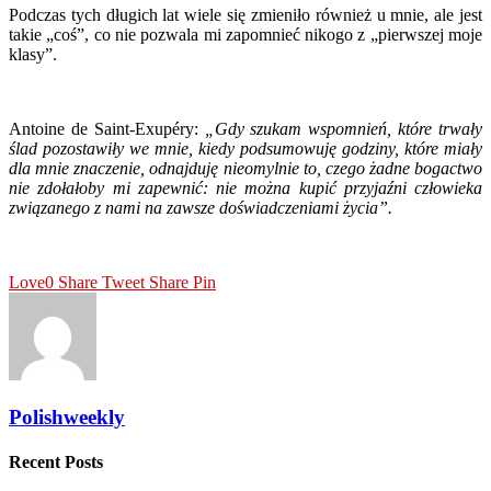
Podczas tych długich lat wiele się zmieniło również u mnie, ale jest
takie „coś”, co nie pozwala mi zapomnieć nikogo z „pierwszej moje
klasy”.
Antoine de Saint-Exupéry:
„Gdy szukam wspomnień, które trwały
ślad pozostawiły we mnie, kiedy podsumowuję godziny, które miały
dla mnie znaczenie, odnajduję nieomylnie to, czego żadne bogactwo
nie zdołałoby mi zapewnić: nie można kupić przyjaźni człowieka
związanego z nami na zawsze doświadczeniami życia”.
Love
0
Share
Tweet
Share
Pin
Polishweekly
Recent Posts