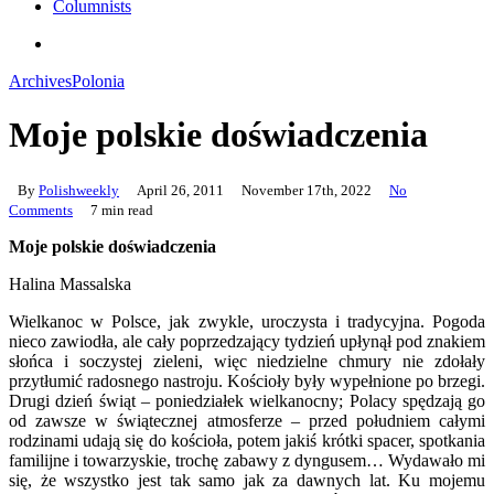
Columnists
search
Archives
Polonia
Moje polskie doświadczenia
By
Polishweekly
April 26, 2011
November 17th, 2022
No
Comments
7 min read
Moje polskie doświadczenia
Halina Massalska
Wielkanoc w Polsce, jak zwykle, uroczysta i tradycyjna. Pogoda
nieco zawiodła, ale cały poprzedzający tydzień upłynął pod znakiem
słońca i soczystej zieleni, więc niedzielne chmury nie zdołały
przytłumić radosnego nastroju. Kościoły były wypełnione po brzegi.
Drugi dzień świąt – poniedziałek wielkanocny; Polacy spędzają go
od zawsze w świątecznej atmosferze – przed południem całymi
rodzinami udają się do kościoła, potem jakiś krótki spacer, spotkania
familijne i towarzyskie, trochę zabawy z dyngusem… Wydawało mi
się, że wszystko jest tak samo jak za dawnych lat. Ku mojemu