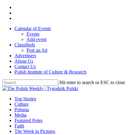
Skip
twitter
to
facebook
main
youtube
content
Calendar of Events
Events
Add event
Classifieds
Post an Ad
Advertisers
About Us
Contact Us
Polish Institute of Culture & Research
Hit enter to search or ESC to close
Close
Search
search
Menu
Top Stories
Culture
Polonia
Media
Featured Poles
Faith
The Week in Pictures