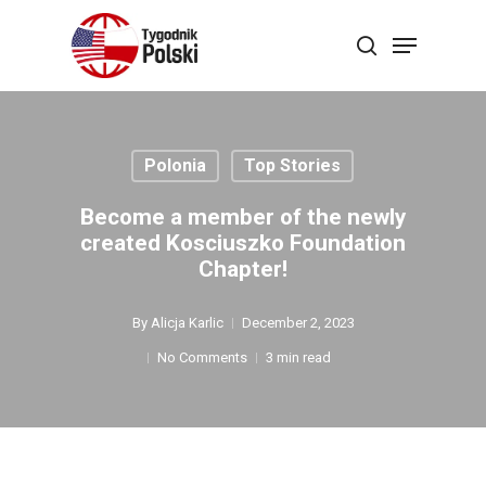
Skip
Menu
search
to
Close
main
Menu
content
Polonia
Top Stories
Become a member of the newly
created Kosciuszko Foundation
Chapter!
By
Alicja Karlic
December 2, 2023
No Comments
3 min read